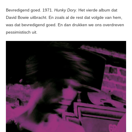
Bevredigend goed. 1971.
Hunky Dory
. Het vierde album dat
David Bowie uitbracht. En zoals al de rest dat volgde van hem,
was dat bevredigend goed. En dan drukken we ons overdreven
pessimistisch uit.