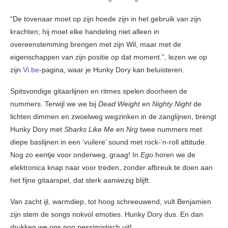
“De tovenaar moet op zijn hoede zijn in het gebruik van zijn
krachten; hij moet elke handeling niet alleen in
overeenstemming brengen met zijn Wil, maar met de
eigenschappen van zijn positie op dat moment.”, lezen we op
zijn
Vi.be
-pagina, waar je Hunky Dory kan beluisteren.
Spitsvondige gitaarlijnen en ritmes spelen doorheen de
nummers. Terwijl we we bij
Dead Weight
en
Nighty Night
de
lichten dimmen en zwoelweg wegzinken in de zanglijnen, brengt
Hunky Dory met
Sharks Like Me
en
Nrg
twee nummers met
diepe baslijnen in een ‘vuilere’ sound met rock-’n-roll attitude.
Nog zo eentje voor onderweg, graag! In
Ego
horen we de
elektronica knap naar voor treden, zonder afbreuk te doen aan
het fijne gitaarspel, dat sterk aanwezig blijft.
Van zacht ijl, warmdiep, tot hoog schreeuwend, vult Benjamien
zijn stem de songs nokvol emoties. Hunky Dory dus. En dan
drukken we ons nog pessimistisch uit!