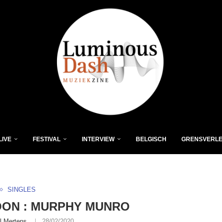
LIVE
FESTIVAL
INTERVIEW
BELGISCH
GRENSVERL
SINGLES
OON : MURPHY MUNRO
l Mertens
28/02/2020