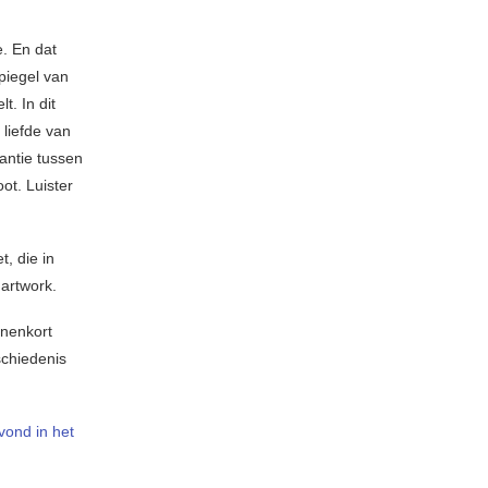
e. En dat
spiegel van
. In dit
 liefde van
pantie tussen
ot. Luister
, die in
 artwork.
nnenkort
schiedenis
vond in het