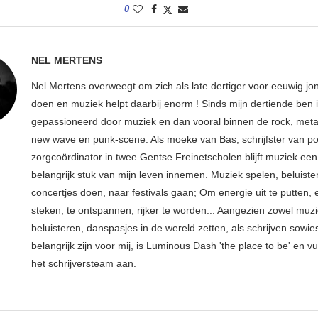
0
NEL MERTENS
Nel Mertens overweegt om zich als late dertiger voor eeuwig jo
doen en muziek helpt daarbij enorm ! Sinds mijn dertiende ben 
gepassioneerd door muziek en dan vooral binnen de rock, metal
new wave en punk-scene. Als moeke van Bas, schrijfster van p
zorgcoördinator in twee Gentse Freinetscholen blijft muziek een
belangrijk stuk van mijn leven innemen. Muziek spelen, beluiste
concertjes doen, naar festivals gaan; Om energie uit te putten, e
steken, te ontspannen, rijker te worden... Aangezien zowel muz
beluisteren, danspasjes in de wereld zetten, als schrijven sowie
belangrijk zijn voor mij, is Luminous Dash 'the place to be' en vu
het schrijversteam aan.