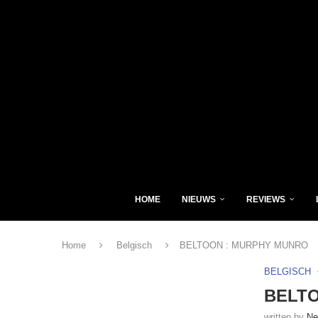
HOME
NIEUWS
REVIEWS
Home
Belgisch
BELTOON : MURPHY MUNRO
BELGISCH
BELT
written by
Ne