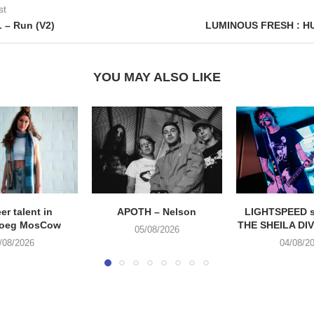
st
 – Run (V2)
LUMINOUS FRESH : H
YOU MAY ALSO LIKE
eer talent in
APOTH – Nelson
LIGHTSPEED s
roeg MosCow
THE SHEILA DIVI
05/08/2026
/08/2026
04/08/2