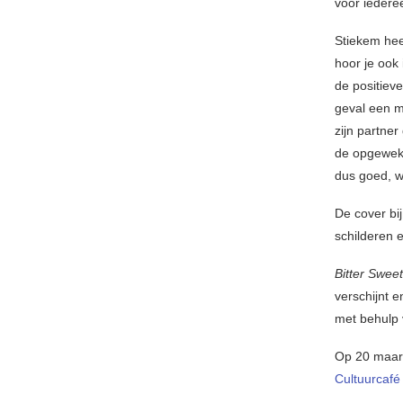
voor iedere
Stiekem heef
hoor je ook 
de positiev
geval een ma
zijn partner
de opgewekt
dus goed, wa
De cover bi
schilderen e
Bitter Swee
verschijnt 
met behulp 
Op 20 maart
Cultuurcafé