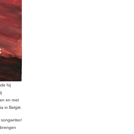
de hij
j
gen en met
a in België.
 songwriter/
 brengen