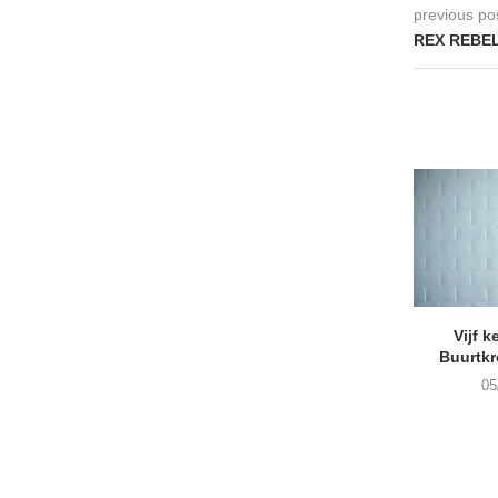
previous po
REX REBEL
Vijf k
Buurtk
05