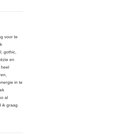
ng voor te
ik
, gothic,
oëzie en
 heel
ren,
nergie in te
iek
so al
l ik graag