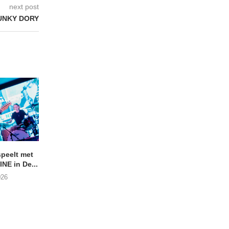
next post
UNKY DORY
peelt met
ANDRIES BOONE –
Bekijk de BelFood-s
NE in De...
Lamprohiza Splendidula
van SHITFRUIT
(Trad Records)
026
02/08/2026
03/08/2026