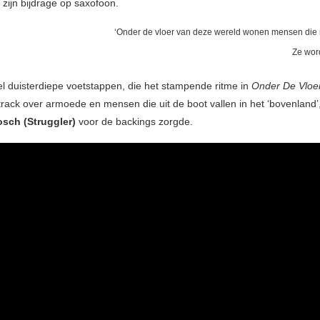
 zijn bijdrage op saxofoon.
‘Onder de vloer van deze wereld wonen mensen die 
Ze wor
wel duisterdiepe voetstappen, die het stampende ritme in
Onder De Vloe
track over armoede en mensen die uit de boot vallen in het ‘bovenland’
sch (Struggler)
voor de backings zorgde.