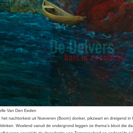
elle Van Den Eeden
ft het nachtorkest uit Noeveren (Boom) donker, pikzwart en dreigend in 
klinken. Woelend vanuit de ondergrond leggen ze thema’s bloot die da