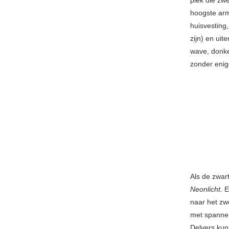
plek die zw
hoogste arm
huisvesting
zijn) en ui
wave, donke
zonder enig
Als de zwar
Neonlicht.
E
naar het zw
met spannen
Delvers kun