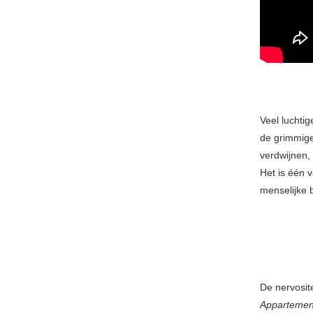
Veel luchti
de grimmige
verdwijnen,
Het is één 
menselijke b
De nervosit
Apparteme