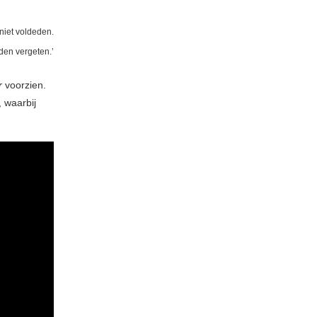
niet voldeden.
den vergeten.’
r
voorzien.
, waarbij