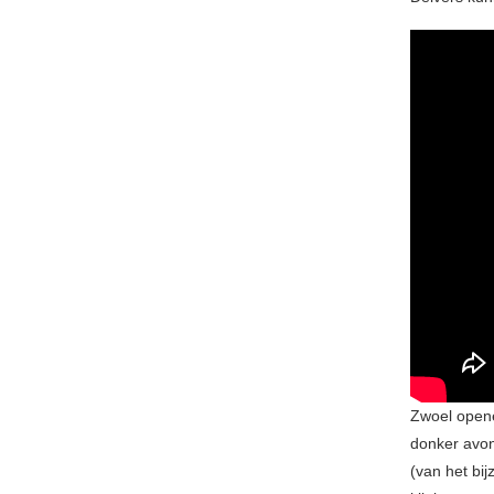
Zwoel opene
donker avont
(van het bi