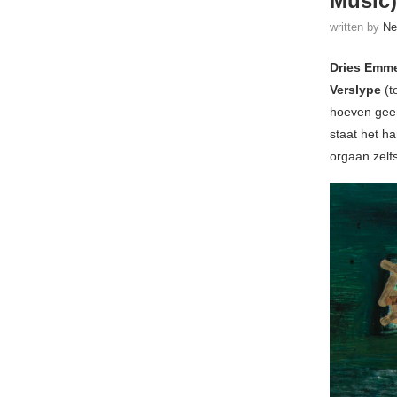
Music)
written by
Ne
Dries Emm
Verslype
(t
hoeven geen
staat het ha
orgaan zelf