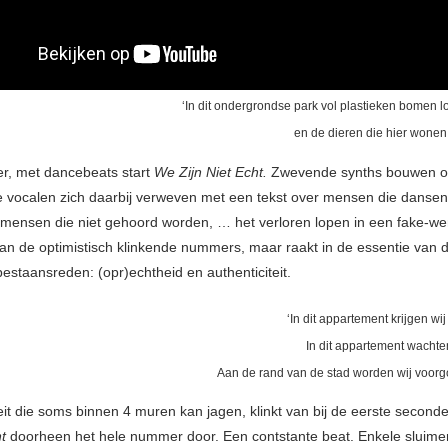
‘In dit ondergrondse park vol plastieken bomen lo
en de dieren die hier wonen z
ger, met dancebeats start
We Zijn Niet Echt.
Zwevende synths bouwen o
 vocalen zich daarbij verweven met een tekst over mensen die danse
 mensen die niet gehoord worden, … het verloren lopen in een fake-w
van de optimistisch klinkende nummers, maar raakt in de essentie van 
estaansreden: (opr)echtheid en authenticiteit.
‘In dit appartement krijgen wi
In dit appartement wachten
Aan de rand van de stad worden wij voorg
eit die soms binnen 4 muren kan jagen, klinkt van bij de eerste seconde
nt
doorheen het hele nummer door. Een contstante beat. Enkele sluim