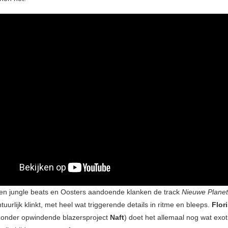
n jungle beats en Oosters aandoende klanken de track
Nieuwe Plane
uurlijk klinkt, met heel wat triggerende details in ritme en bleeps.
Flor
jzonder opwindende blazersproject
Naft
) doet het allemaal nog wat exot