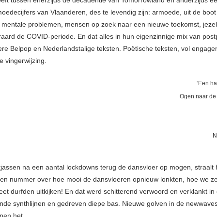
eeft tussen enerzijds de decadentie van Tomorrowland en anderzijds é
oedecijfers van Vlaanderen, des te levendig zijn: armoede, uit de boot 
, mentale problemen, mensen op zoek naar een nieuwe toekomst, jezel
teraard de COVID-periode. En dat alles in hun eigenzinnige mix van pos
re Belpop en Nederlandstalige teksten. Poëtische teksten, vol engag
e vingerwijzing.
‘Een har
Ogen naar de 
N
tjassen na een aantal lockdowns terug de dansvloer op mogen, straalt
en nummer over hoe mooi de dansvloeren opnieuw lonkten, hoe we ze
eet durfden uitkijken! En dat werd schitterend verwoord en verklankt in
de synthlijnen en gedreven diepe bas. Nieuwe golven in de newwav
nen het.