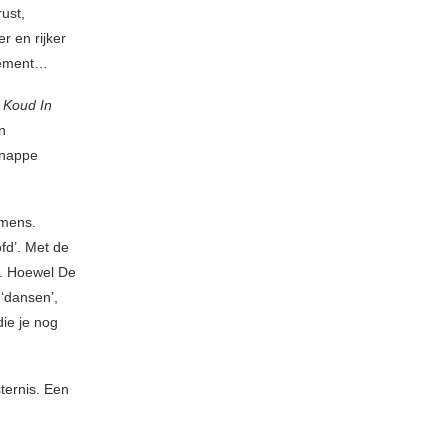
ust,
r en rijker
rtement…
n
Koud In
n
knappe
 mens.
fd’. Met de
st. Hoewel De
‘dansen’,
ie je nog
ternis. Een