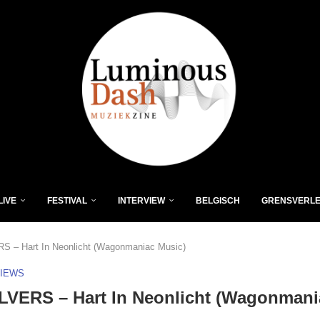
LIVE
FESTIVAL
INTERVIEW
BELGISCH
GRENSVERL
 – Hart In Neonlicht (Wagonmaniac Music)
VIEWS
LVERS – Hart In Neonlicht (Wagonmani