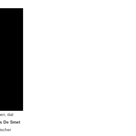
ten,
dat
is De Smet
ischer