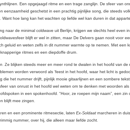
ynthlijnen. Een opgejaagd ritme en een trage zanglijn. De sfeer van onr
 eenzaamheid geschetst in een prachtig pijnlijke song, die steeds volle
n. Want hoe lang kan het wachten op liefde wel kan duren in dat appa
ng naar de minimal coldwave uit Berlijn, krijgen we slechts heel even i
oldwavesfeer blijft er wel in zitten, maar De Delvers gaan nooit voor ee
sch geluid en weten zelfs in dit nummer warmte op te nemen. Met een 
en knapperige ritmes en een diepdoffe drum.
en
. Ze blijken steeds meer en meer rond te dwalen in het hoofd van de
blemen worden verwoord als ‘feest in het hoofd, waar het licht is gedoo
 die het nummer drijft, pijnlijk mooie gitaarlijnen en een sombere tek
sfeer van onrust in het hoofd wel weten om te denken met woorden als 
oofdspoken in een spokenhoofd. “Hoor, ze roepen mijn naam”, een zin d
n blijft mee zingen.
ren en een prominente ritmesectie, laten
Ex-Soldaat
marcheren in duis
immig nummer, over hij, die alleen maar liefde zocht.