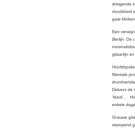
dreigende s
doodsheid en
gaat klinke
Een verwijzi
Berlijn.
De c
minimalisti
gitaarlijn 
Hoofdspok
Mentale pro
drumhartslag
Delvers de 
‘feest’,… H
enkele dage
Grauwe gita
stampend gr