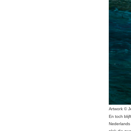
Artwork © J
En toch blij
Nederlands 