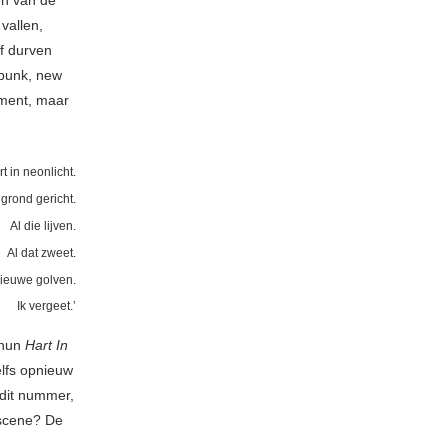
én van de
vallen,
f durven
tpunk, new
ement, maar
t in neonlicht.
grond gericht.
Al die lijven.
Al dat zweet.
ieuwe golven.
Ik vergeet.’
 hun
Hart In
lfs opnieuw
 dit nummer,
escene? De