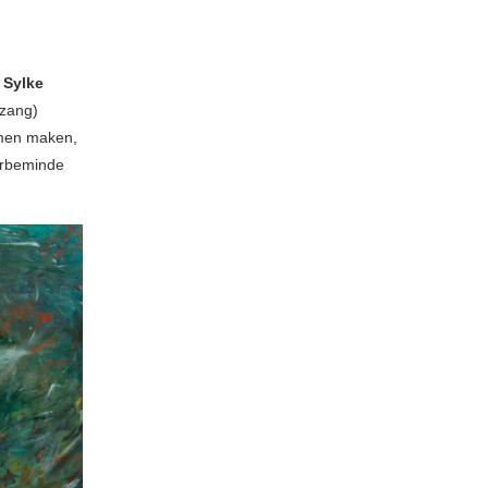
,
Sylke
 zang)
en maken,
erbeminde