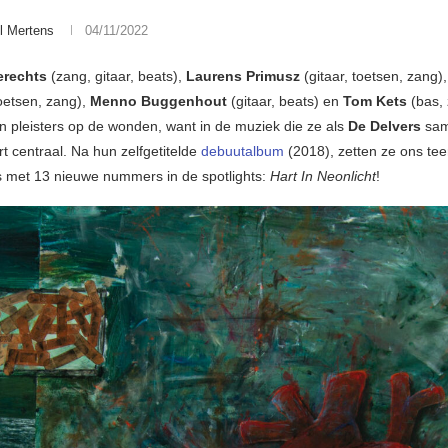
l Mertens
04/11/2022
erechts
(zang, gitaar, beats),
Laurens Primusz
(gitaar, toetsen, zang)
oetsen, zang),
Menno Buggenhout
(gitaar, beats) en
Tom Kets
(bas,
 pleisters op de wonden, want in de muziek die ze als
De Delvers
sam
rt centraal. Na hun zelfgetitelde
debuutalbum
(2018), zetten ze ons te
s met 13 nieuwe nummers in de spotlights:
Hart In Neonlicht
!