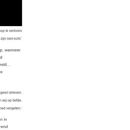
op ik verloren
ijn niet echt.’
p, wanneer
nd
ereld…
de
j geen brieven.
 wij op liefde.
oed vergeten.’
n in
erend