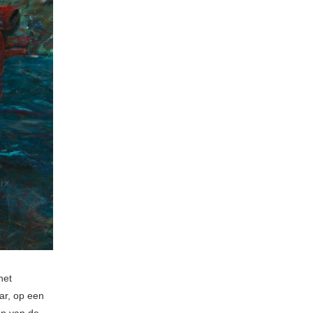
het
ar, op een