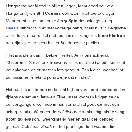
Hongaarse hoofdstad is blijven liggen, loopt goed vol: veel
Hongaren lijken
Still Corners
een warm hart toe te dragen.
Maar eerst is het aan onze
Jerry Spin
die onlangs zijn ep
Beasts
uitbracht. Niet met voltallige band, zoals bij zijn Belgische
optredens, maar enkel met toetseniste-zangeres
Eline Flintrop
aan zijn zijde trotseert hij het Boedapestse publiek.
“Het is anders dan in Belgie,” vertelt Jerry ons achteraf.
“Gisteren in Servië ook trouwens: dit is nu al de tweede keer dat
we opkomen en er meteen iets gebeurt. Een kleine ‘woehoe’ of
zo, maar het is iets. Bij ons zie je dat minder.”
Het publiek achteraan in de zaal blijft onverstoord doorbabbelen
tijdens de set van Jerry en Eline, maar vooraan krijgen ze de
concertgangers wel mee in hun verhaal vol
pop noir
met een
scherp randje. Wanneer Jerry
Offshores
aankondigt als “A song
about tax evasion,” weerklinkt er hier en daar gek genoeg
gejuich. Ook
Loan Shark
en het prachtige duet waarin Eline