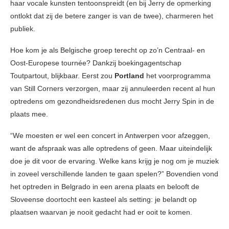
haar vocale kunsten tentoonspreidt (en bij Jerry de opmerking
ontlokt dat zij de betere zanger is van de twee), charmeren het
publiek.
Hoe kom je als Belgische groep terecht op zo’n Centraal- en
Oost-Europese tournée? Dankzij boekingagentschap
Toutpartout, blijkbaar. Eerst zou
Portland
het voorprogramma
van Still Corners verzorgen, maar zij annuleerden recent al hun
optredens om gezondheidsredenen dus mocht Jerry Spin in de
plaats mee.
“We moesten er wel een concert in Antwerpen voor afzeggen,
want de afspraak was alle optredens of geen. Maar uiteindelijk
doe je dit voor de ervaring. Welke kans krijg je nog om je muziek
in zoveel verschillende landen te gaan spelen?” Bovendien vond
het optreden in Belgrado in een arena plaats en belooft de
Sloveense doortocht een kasteel als setting: je belandt op
plaatsen waarvan je nooit gedacht had er ooit te komen.