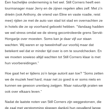
Een hachelijke onderneming is het wel. Still Corners heeft een
tourmanager maar Jerry en de zijnen regelen alles zelf. Met z’n
drieën (ook Anthony, de vriend van Eline en vaste roadie, reist
mee) rijden ze met de auto van stad tot stad en overnachten ze
in hotels die ze op voorhand geboekt hebben. “Vandaag hadden
we wel stress omdat we de streng gecontroleerde grens Servië-
Hongarije over moesten. Soms kan je daar vijf uur staan
wachten. Wij waren er op tweeënhalf uur voorbij maar dat
betekent wel dat er minder tijd over is om te soundchecken. En
we moeten sowieso altijd wachten tot Still Corners klaar is met
hun voorbereidingen.”
Hoe gaat het er tijdens zo’n lange autorit aan toe? “Soms zetten
we de muziek heel hard, maar net zo goed is er soms niets en
kunnen we gewoon urenlang zwijgen. Maar natuurlijk praten we
ook over elkaars leven.”
Nadat de laatste noten van Still Corners zijn weggestorven, die
de zaal met verstomming sloegen dankzij hun opvallend lange