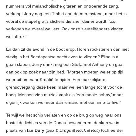
nummers vol melancholische gitaren en ontroerende zang,
verkoopt Jerry nog een T-shirt aan de merchstand, maar het is
vooral de stapel gratis stickers die snel kleiner wordt. “Zo
verkopen we overal wel iets. Ook onze sleutelhangers vinden
wel aftrek.”
En dan zit de avond in de boot erop. Horen rocksterren dan niet
stevig in het Boedapestse nachtleven te vliegen? Eline is al
gaan slapen, Jerry drinkt nog een Stella met Anthony en gaat
dan ook op zoek naar zijn bed. “Morgen moeten we er op tijd
weer uit om naar Kroatië te rijden. Een makkelijkere
grensovergang deze keer, maar wel een lange tocht voor de
boeg. Mensen zien muziek vaak als ‘een mooie hobby,’ maar
eigenlijk werken we meer dan iemand met een nine-to-five.”
Terwijl we het schip verlaten en op de brug op weg naar ons
hostel de lichtjes van de Donau bewonderen, denken we in
plaats van
Ian Dury
(
Sex & Drugs & Rock & Roll
) toch eerder