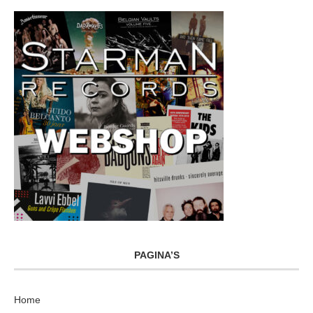
PAGINA’S
Home