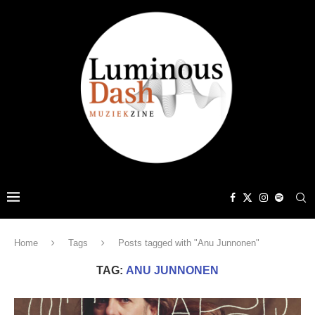
Home
Tags
Posts tagged with "Anu Junnonen"
TAG:
ANU JUNNONEN