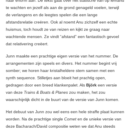
haar enorm aan. De tekst gaat over het statische van op iemand
te wachten en jezelf als aan de grond genageld voelen, terwijl
de verlangens en de leegtes spelen die een lange
afstandsrelatie creëren. Ook al noemt Anu zichzelf een echte
huismus, toch houdt ze van reizen en kijkt ze graag naar
wachtende mensen. Ze vindt “afstand” een fantastisch gevoel
dat relativering creëert.
Junn maakte een prachtige eigen versie van het nummer. De
arrangementen zijn speels en divers. Het nummer begint vrij
somber; we horen haar kristalheldere stem samen met een
synth sequence. Stilletjes aan bloeit het prachtig open,
gedragen door een breed klankenpalet. Als
Björk
een versie
van deze
Trains & Boats & Planes
zou maken, het zou
waarschijnlijk dicht in de buurt van de versie van Junn komen.
Het debuut van Junn zou wel eens een hele straffe plaat kunnen
worden. Na de prachtige single
Comet
en de unieke versie van
deze Bacharach/David compositie weten we dat Anu steeds