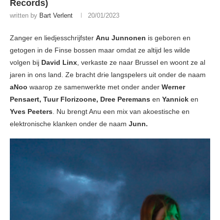
Records)
written by
Bart Verlent
20/01/2023
Zanger en liedjesschrijfster
Anu Junnonen
is geboren en
getogen in de Finse bossen maar omdat ze altijd les wilde
volgen bij
David Linx
, verkaste ze naar Brussel en woont ze al
jaren in ons land. Ze bracht drie langspelers uit onder de naam
aNoo
waarop ze samenwerkte met onder ander
Werner
Pensaert, Tuur Florizoone, Dree Peremans
en
Yannick
en
Yves Peeters
. Nu brengt Anu een mix van akoestische en
elektronische klanken onder de naam
Junn.