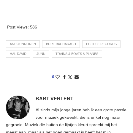
Post Views:
586
ANU JUNNONEN
BURT BACHARACH
ECLIPSE RECORDS
HAL DAVID
JUNN
TRAINS & BOATS & PLANES
0
BART VERLENT
Al sinds mijn jonge jaren heb ik een grote passie
voor muziek gekweekt, die is enkel nog maar
gegroeid. Muziek die buiten de lijntjes kleurt spreekt mij het
meest aan, maar als het goed gemaakt is heeft het mijn