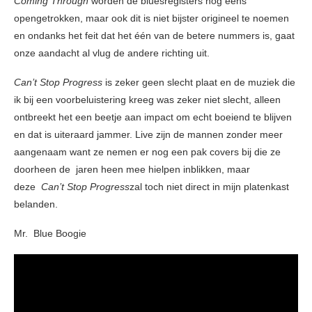
Coming Through
worden de bluesregisters nog eens
opengetrokken, maar ook dit is niet bijster origineel te noemen
en ondanks het feit dat het één van de betere nummers is, gaat
onze aandacht al vlug de andere richting uit.
Can’t Stop Progress
is zeker geen slecht plaat en de muziek die
ik bij een voorbeluistering kreeg was zeker niet slecht, alleen
ontbreekt het een beetje aan impact om echt boeiend te blijven
en dat is uiteraard jammer. Live zijn de mannen zonder meer
aangenaam want ze nemen er nog een pak covers bij die ze
doorheen de jaren heen mee hielpen inblikken, maar
deze
Can’t Stop Progress
zal toch niet direct in mijn platenkast
belanden.
Mr. Blue Boogie