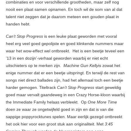
combinaties en voor verschillende grootheden, maar zelf nog
nooit een plaat samen opnamen. En toch wil de som van al dat
talent niet zeggen dat je daarom meteen een gouden plaat in
handen hebt.
Can’t Stop Progress
is een leuke plaat geworden met vooral
heel erg veel goed gepolijste en goed klinkende nummers maar
waar het wow-effect wel ontbreekt. Het is een beetje teveel een
’13 in een dozijn’-verhaal geworden waarbij er niet echt
uitschieters op te merken zijn.
Machine Gun Kelly
is zowat het
enige nummer dat er een beetje uitspringt. En terwijl de rest van
songs niet direct ballades zijn, had het allemaal toch een beetje
harder gemogen. Titeltrack
Can’t Stop Progress
start geweldig
goed maar vervalt gaandeweg in een Crazy Horse-kloon waarbij
the Immediate Family helaas verbleekt. Op
One More Time
doen ze waar ze ongetwijfeld goed in zijn en dat is van die
sappige poppyrocktunes spelen. Maar eerlijk gezegd ontbreekt
het ook hier voor een groot stuk aan originaliteit. Met
3:45