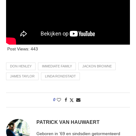
Post Views:
443
DON HENLEY
IMMEDIATE FAMILY
JACKON BROWNE
JAMES TAYLOR
LINDA RONDSTADT
0
PATRICK VAN HAUWAERT
Geboren in ’69 en sindsdien getormenteerd