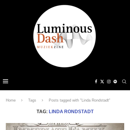
Home
Tags
Posts tagged with "Linda Rondstadt"
TAG:
LINDA RONDSTADT