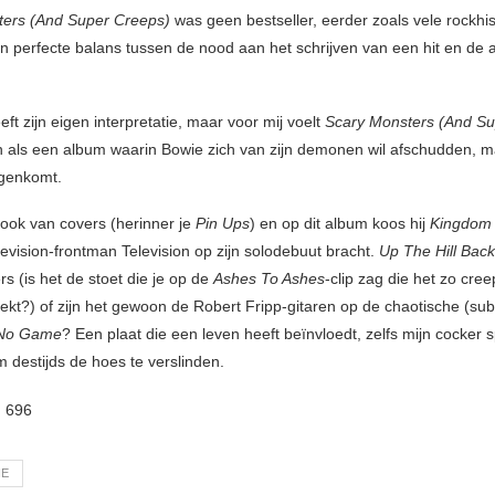
ters (And Super Creeps)
was geen bestseller, eerder zoals vele rockhist
 perfecte balans tussen de nood aan het schrijven van een hit en de ar
ft zijn eigen interpretatie, maar voor mij voelt
Scary Monsters (And Su
 als een album waarin Bowie zich van zijn demonen wil afschudden, m
egenkomt.
 ook van covers (herinner je
Pin Ups
) en op dit album koos hij
Kingdom
levision-frontman Television op zijn solodebuut bracht.
Up The Hill Bac
s (is het de stoet die je op de
Ashes To Ashes
-clip zag die het zo cre
rekt?) of zijn het gewoon de Robert Fripp-gitaren op de chaotische (su
s No Game
? Een plaat die een leven heeft beïnvloedt, zelfs mijn cocker 
m destijds de hoes te verslinden.
:
696
IE