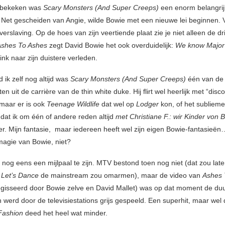
 bekeken was
Scary Monsters (And Super Creeps)
een enorm belangrij
 Net gescheiden van Angie, wilde Bowie met een nieuwe lei beginnen.
verslaving. Op de hoes van zijn veertiende plaat zie je niet alleen de dri
Ashes To Ashes
zegt David Bowie het ook overduidelijk:
We know Major
link naar zijn duistere verleden.
d ik zelf nog altijd was
Scary Monsters (And Super Creeps)
één van de
en uit de carrière van de thin white duke. Hij flirt wel heerlijk met “disc
 maar er is ook
Teenage Wildlife
dat wel op
Lodger
kon, of het subliem
dat ik om één of andere reden altijd
met Christiane F.: wir Kinder von 
er. Mijn fantasie, maar iedereen heeft wel zijn eigen Bowie-fantasieën
 magie van Bowie, niet?
 nog eens een mijlpaal te zijn. MTV bestond toen nog niet (dat zou lat
t
Let’s Dance
de mainstream zou omarmen), maar de video van
Ashes 
gisseerd door Bowie zelve en David Mallet) was op dat moment de duu
 werd door de televisiestations grijs gespeeld. Een superhit, maar wel
Fashion
deed het heel wat minder.