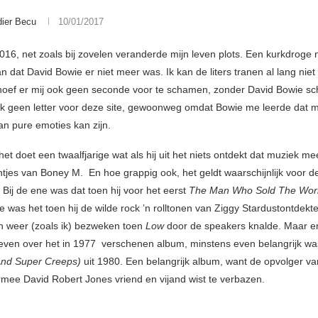
dier Becu
10/01/2017
2016, net zoals bij zovelen veranderde mijn leven plots. Een kurkdroge 
 dat David Bowie er niet meer was. Ik kan de liters tranen al lang niet
hoef er mij ook geen seconde voor te schamen, zonder David Bowie sch
ijk geen letter voor deze site, gewoonweg omdat Bowie me leerde dat 
an pure emoties kan zijn.
et doet een twaalfjarige wat als hij uit het niets ontdekt dat muziek me
untjes van Boney M. En hoe grappig ook, het geldt waarschijnlijk voor 
Bij de ene was dat toen hij voor het eerst
The Man Who Sold The Wor
e was het toen hij de wilde rock ’n rolltonen van Ziggy Stardustontdekte,
 weer (zoals ik) bezweken toen
Low
door de speakers knalde. Maar er 
even over het in 1977 verschenen album, minstens even belangrijk w
And Super Creeps)
uit 1980. Een belangrijk album, want de opvolger van
armee David Robert Jones vriend en vijand wist te verbazen.