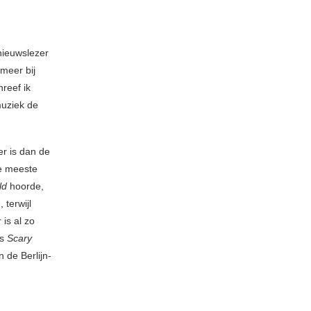
nieuwslezer
 meer bij
reef ik
muziek de
er is dan de
de meeste
ld
hoorde,
 terwijl
is al zo
as
Scary
 de Berlijn-