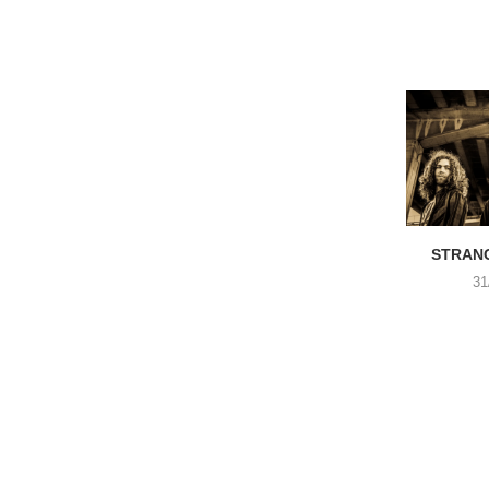
STRANG
31