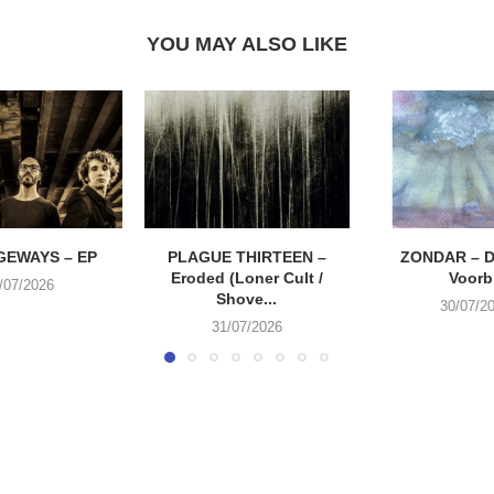
YOU MAY ALSO LIKE
EWAYS – EP
PLAGUE THIRTEEN –
ZONDAR – D
Eroded (Loner Cult /
Voorbi
/07/2026
Shove...
30/07/2
31/07/2026