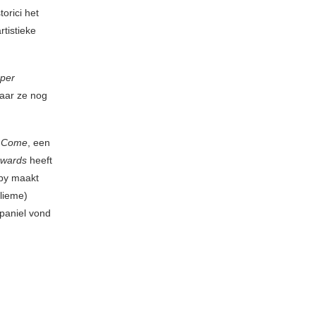
orici het
tistieke
per
aar ze nog
 Come
, een
kwards
heeft
epy maakt
blieme)
spaniel vond