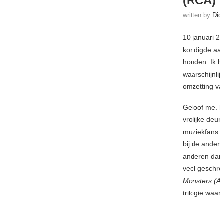
(RCA)
written by
Di
10 januari 
kondigde aan
houden. Ik 
waarschijnl
omzetting v
Geloof me, h
vrolijke de
muziekfans. 
bij de ander
anderen dan
veel geschr
Monsters (
trilogie wa