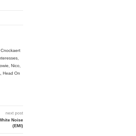
n Cnockaert
nteresses,
owie, Nico,
A, Head On
next post
White Noise
(EMI)