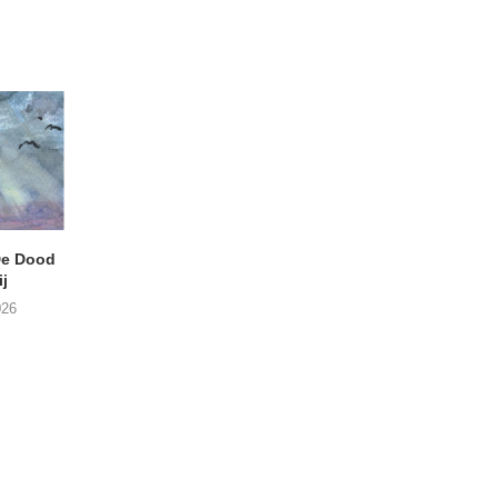
e Dood
DANIEL PEREZ – Why Is
THE SMALL SHIP
j
This Called Heaven?
Moneyfiller (Kowzi 
026
29/07/2026
28/07/2026