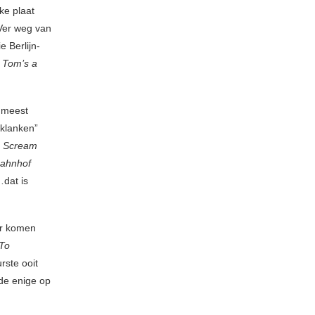
ke plaat
 Ver weg van
e Berlijn-
 Tom’s a
 meest
oklanken”
e
Scream
Bahnhof
…dat is
er komen
To
rste ooit
 de enige op