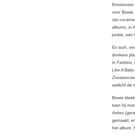
Emotioneel
voor Bowie.
zijn cocaïne
albums, in
junkie
, een 
En toch, vin
donkere plat
in
Fashion
,
Like A Baby
Zoo
associe
wellicht de
Bowie bleek
toen hij me
Ashes
(gere
gemaakt, en
het album,