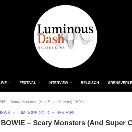
LIVE
FESTIVAL
INTERVIEW
BELGISCH
GRENSVERL
E – Scary Monsters (And Super Creeps) (RCA)
VIEWS
LUMINOUS GOLD
REVIEWS
 BOWIE – Scary Monsters (And Super C