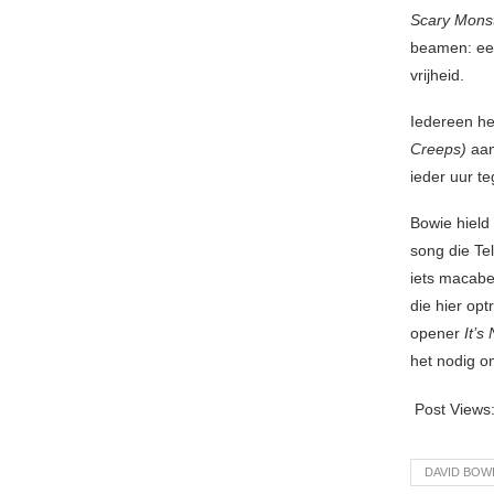
Scary Mons
beamen: een
vrijheid.
Iedereen hee
Creeps)
aan
ieder uur t
Bowie hield
song die Te
iets macaber
die hier opt
opener
It’
het nodig o
Post Views
DAVID BOW