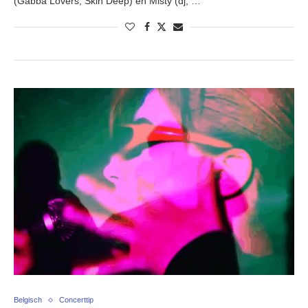
(Gabba Lovers, Skin Deep) en Misty (dj, …
Belgisch
Concerttip