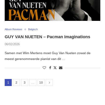
Album Reviews
Belgisch
GUY VAN NUETEN – Pacman Imaginations
06/02/2026
Samen met Wim Mertens moet Guy Van Nueten zowat de
meest gerenommeerde pianist van dit …
1
2
3
…
10