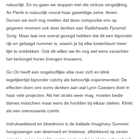
natuurlijk. En nu gaan we stoppen met die zinloze vergelijking.
An Pierlé is natuurlijk vooral haar geweldige zelve. Amen.
Durven we toch nog melden dat deze compositie ons op
gegeven moment ook doet denken aan Radioheads
Pyramid
Song
. Maar laat ons vooral gezegd hebben dat dit een bijzonder
rijk en gelaagd nummer is, waarin je bij elke luisterbeurt meer
lijkt te ontdekken. Ook dit willen we An nog wel eens vanachter
het kerkorgel horen brengen trouwens.
Go On
heeft een ongelooflijke vibe over zich en klink
tegelijkertijd bijzonder catchy als behoorlijk experimenteel. De
effecten doen ons soms denken aan wat Lynn Cassiers doet in
haar vele projecten. Als het straks weer mag, moeten beide
dames misschien maar eens de hoofden bij elkaar steken. Klinkt
als een interessante combi.
Indrukwekkend en bloedmooi is de ballade
Imaginary Summer
,
hoogzwanger van deemoed en tristesse, afklokkend op zeven