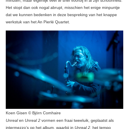
minuten, maar eigenlijk veel te snel voorbij in al zijn schoonheid.
Het stopt dan ook nogal abrupt, misschien het enige minpuntje
dat we kunnen bedenken in deze bespreking van het knappe
werkstuk van het An Pierlé Quartet.
Koen Gisen © Björn Comhaire
Unreal
en
Unreal 2
vormen een fraai tweeluik, geplaatst als
intermezzo’s op het album, waarbij in
Unreal 2
, het tempo