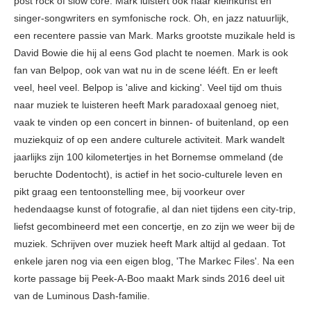
post rock of slow core. Mark luistert ook naar kleinkunst en
singer-songwriters en symfonische rock. Oh, en jazz natuurlijk,
een recentere passie van Mark. Marks grootste muzikale held is
David Bowie die hij al eens God placht te noemen. Mark is ook
fan van Belpop, ook van wat nu in de scene lééft. En er leeft
veel, heel veel. Belpop is 'alive and kicking'. Veel tijd om thuis
naar muziek te luisteren heeft Mark paradoxaal genoeg niet,
vaak te vinden op een concert in binnen- of buitenland, op een
muziekquiz of op een andere culturele activiteit. Mark wandelt
jaarlijks zijn 100 kilometertjes in het Bornemse ommeland (de
beruchte Dodentocht), is actief in het socio-culturele leven en
pikt graag een tentoonstelling mee, bij voorkeur over
hedendaagse kunst of fotografie, al dan niet tijdens een city-trip,
liefst gecombineerd met een concertje, en zo zijn we weer bij de
muziek. Schrijven over muziek heeft Mark altijd al gedaan. Tot
enkele jaren nog via een eigen blog, 'The Markec Files'. Na een
korte passage bij Peek-A-Boo maakt Mark sinds 2016 deel uit
van de Luminous Dash-familie.