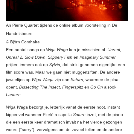
An Pierlé Quartet tijdens de online album voorstelling in De
Handelsbeurs
© Björn Comhaire
Een aantal songs op
Wiga Waga
ken je misschien al.
Unreal
,
Unreal 2, Slow Down
,
Slippery Fish
en
Imaginary Summer
prijken immers ook op
Sylvia,
dat strikt genomen eigenlijke een
film score was. Maar we gaan niet muggenziften. De andere
juweeltjes op
Wiga Waga
zijn dan
Saturn
, waarmee de plaat
opent,
Dissecting The Insect
,
Fingerspitz
en
Go On
alsook
Lantern
.
Wiga Waga
bezorgt je, letterlijk vanaf de eerste noot, instant
kippenvel wanneer Pierlé a capella
Saturn
inzet, met de piano
die een eerste keer dramatisch invalt na het vierde gezongen
woord (“sorry”), vervolgens om de zoveel tellen en de andere