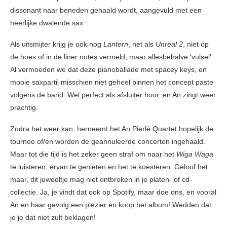
dissonant naar beneden gehaald wordt, aangevuld met een
heerlijke dwalende sax.
Als uitsmijter krijg je ook nog
Lantern
, net als
Unreal 2
, niet op
de hoes of in de liner notes vermeld, maar allesbehalve ‘vulsel’.
Al vermoeden we dat deze pianoballade met spacey keys, en
mooie saxpartij misschien niet geheel binnen het concept paste
volgens de band. Wel perfect als afsluiter hoor, en An zingt weer
prachtig.
Zodra het weer kan, herneemt het An Pierlé Quartet hopelijk de
tournee of/en worden de geannuleerde concerten ingehaald.
Maar tot die tijd is het zeker geen straf om naar het
Wiga Waga
te luisteren, ervan te genieten en het te koesteren. Geloof het
maar, dit juweeltje mag niet ontbreken in je platen- of cd-
collectie. Ja, je vindt dat ook op Spotify, maar doe ons, en vooral
An en haar gevolg een plezier en koop het album! Wedden dat
je je dat niet zult beklagen!