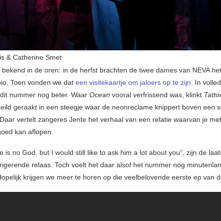
lis & Catherine Smet
t bekend in de oren: in de herfst brachten de twee dames van NEVA het
pio. Toen vonden we dat
een visitekaartje om jaloers op te zijn
. In volle
s dit nummer nog beter. Waar
Ocean
vooral verfrissend was, klinkt
Tatto
zeild geraakt in een steegje waar de neonreclame knippert boven een
 Daar vertelt zangeres Jente het verhaal van een relatie waarvan je m
 goed kan aflopen.
e is no God, but I would still like to ask him a lot about you”, zijn de la
trigerende relaas. Toch voelt het daar alsof het nummer nog minutenla
opelijk krijgen we meer te horen op die veelbelovende eerste ep van d