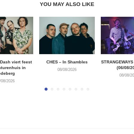
YOU MAY ALSO LIKE
ash viert feest
CHES – In Shambles
STRANGEWAYS G
turenhuis in
(06/08/2
08/08/2026
edeberg
08/08/2
/08/2026