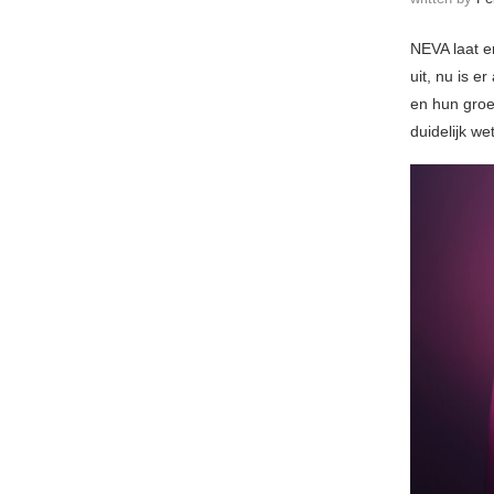
NEVA laat e
uit, nu is e
en hun groe
duidelijk we