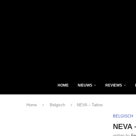
HOME
NIEUWS
REVIEWS
Home
Belgisch
NEVA – Tattoo
BELGISCH
NEVA –
written by
Fe