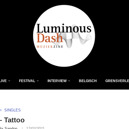
LIVE
FESTIVAL
INTERVIEW
BELGISCH
GRENSVERL
SINGLES
 Tattoo
lix Sandon
17/02/2021