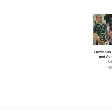
Luminous D
met Ach
L
09