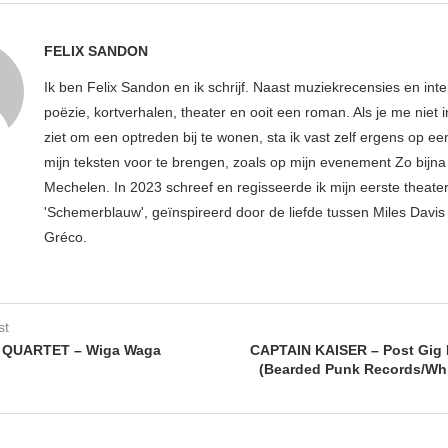
FELIX SANDON
Ik ben Felix Sandon en ik schrijf. Naast muziekrecensies en int
poëzie, kortverhalen, theater en ooit een roman. Als je me niet i
ziet om een optreden bij te wonen, sta ik vast zelf ergens op e
mijn teksten voor te brengen, zoals op mijn evenement Zo bijna 
Mechelen. In 2023 schreef en regisseerde ik mijn eerste theater
'Schemerblauw', geïnspireerd door de liefde tussen Miles Davis 
Gréco.
st
 QUARTET – Wiga Waga
CAPTAIN KAISER – Post Gig 
(Bearded Punk Records/Wh