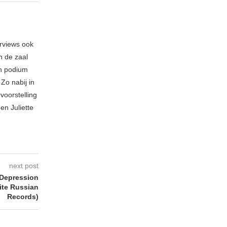
erviews ook
n de zaal
en podium
Zo nabij in
voorstelling
en Juliette
next post
Depression
ite Russian
Records)