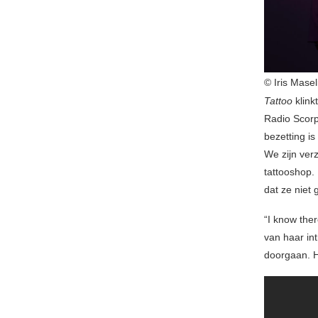
© Iris Mase
Tattoo
klink
Radio Scor
bezetting i
We zijn ver
tattooshop.
dat ze niet
“I know ther
van haar in
doorgaan. H