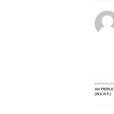
previous po
AN PIERLE
(W.E.R.F.)