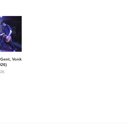
ent, Vonk
SIGLO XX Fonnefeesten
MONOKO – Thinkin’
026)
(06/08/2026)
You (Always)
026
08/08/2026
07/08/2026