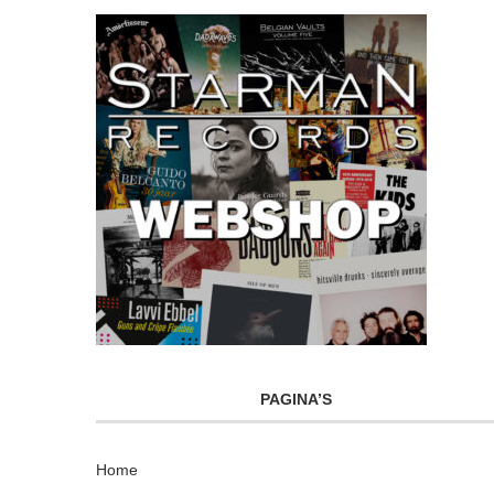
PAGINA’S
Home