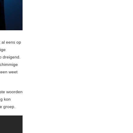
 al eens op
dige
o
dreigend.
 schimmige
eteen weet
atste woorden
ng kon
e groep.