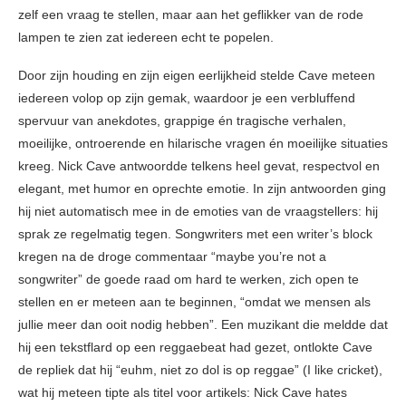
zelf een vraag te stellen, maar aan het geflikker van de rode
lampen te zien zat iedereen echt te popelen.
Door zijn houding en zijn eigen eerlijkheid stelde Cave meteen
iedereen volop op zijn gemak, waardoor je een verbluffend
spervuur van anekdotes, grappige én tragische verhalen,
moeilijke, ontroerende en hilarische vragen én moeilijke situaties
kreeg. Nick Cave antwoordde telkens heel gevat, respectvol en
elegant, met humor en oprechte emotie. In zijn antwoorden ging
hij niet automatisch mee in de emoties van de vraagstellers: hij
sprak ze regelmatig tegen. Songwriters met een writer’s block
kregen na de droge commentaar “maybe you’re not a
songwriter” de goede raad om hard te werken, zich open te
stellen en er meteen aan te beginnen, “omdat we mensen als
jullie meer dan ooit nodig hebben”. Een muzikant die meldde dat
hij een tekstflard op een reggaebeat had gezet, ontlokte Cave
de repliek dat hij “euhm, niet zo dol is op reggae” (I like cricket),
wat hij meteen tipte als titel voor artikels: Nick Cave hates