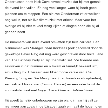
Ondertussen heeft Nick Cave zoveel muziek dat hij met gemak
de avond kan vullen. En nog veel langer, want hij heeft geen
plannen om te stoppen. Een nieuwe Grinderman zit er wellicht
nog wel in, net als live filmmuziek met orkest. Maar voor het
overige wil hij niet te veel terug kijken of dingen doen die hij al
gedaan heeft.
De nummers van deze avond omvatten zijn hele carrière. Een
bisnummer was
Stranger Than Kindness
(ook gecoverd door de
geweldige Fever Ray) dat nog werd geschreven door Anita Lane
van The Birthday Party en zijn toenmalig lief. “Ze filleerde ons
seksleven in dat nummer en ik kwam er tamelijk bekaaid uit”,
aldus King Ink. Uiteraard een bloedmooie versie van
The
Weeping Song
en
The Mercy Seat
(traditionals in elk optreden),
een zalige T.Rex cover (
Cosmic Dancer
) en een selectie uit de
voorlaatste plaat met
Higgs Boson Blues
en
Jubilee Street
.
Hij speelt tamelijk onbehouwen op zijn piano (maar hij valt ze
niet meer aan zoals in de Elisabethzaal) en haalt de hoge noten