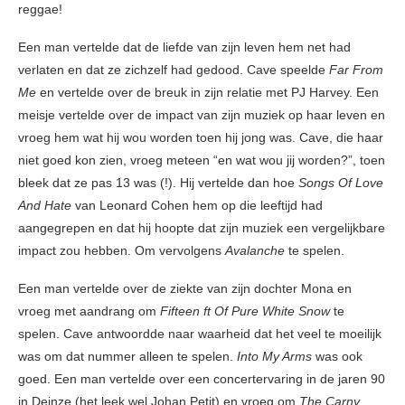
reggae!
Een man vertelde dat de liefde van zijn leven hem net had
verlaten en dat ze zichzelf had gedood. Cave speelde
Far From
Me
en vertelde over de breuk in zijn relatie met PJ Harvey. Een
meisje vertelde over de impact van zijn muziek op haar leven en
vroeg hem wat hij wou worden toen hij jong was. Cave, die haar
niet goed kon zien, vroeg meteen “en wat wou jij worden?”, toen
bleek dat ze pas 13 was (!). Hij vertelde dan hoe
Songs Of Love
And Hate
van Leonard Cohen hem op die leeftijd had
aangegrepen en dat hij hoopte dat zijn muziek een vergelijkbare
impact zou hebben. Om vervolgens
Avalanche
te spelen.
Een man vertelde over de ziekte van zijn dochter Mona en
vroeg met aandrang om
Fifteen ft Of Pure White Snow
te
spelen. Cave antwoordde naar waarheid dat het veel te moeilijk
was om dat nummer alleen te spelen.
Into My Arms
was ook
goed. Een man vertelde over een concertervaring in de jaren 90
in Deinze (het leek wel Johan Petit) en vroeg om
The Carny
.