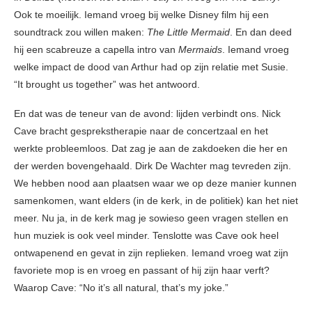
Ook te moeilijk. Iemand vroeg bij welke Disney film hij een
soundtrack zou willen maken:
The Little Mermaid
. En dan deed
hij een scabreuze a capella intro van
Mermaids
. Iemand vroeg
welke impact de dood van Arthur had op zijn relatie met Susie.
“It brought us together” was het antwoord.
En dat was de teneur van de avond: lijden verbindt ons. Nick
Cave bracht gesprekstherapie naar de concertzaal en het
werkte probleemloos. Dat zag je aan de zakdoeken die her en
der werden bovengehaald. Dirk De Wachter mag tevreden zijn.
We hebben nood aan plaatsen waar we op deze manier kunnen
samenkomen, want elders (in de kerk, in de politiek) kan het niet
meer. Nu ja, in de kerk mag je sowieso geen vragen stellen en
hun muziek is ook veel minder. Tenslotte was Cave ook heel
ontwapenend en gevat in zijn replieken. Iemand vroeg wat zijn
favoriete mop is en vroeg en passant of hij zijn haar verft?
Waarop Cave: “No it’s all natural, that’s my joke.”