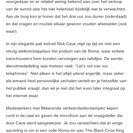
voorgedaan en er relatief weinig bekend was over het verloop
van de avond was het niet helemaal duidelijk wat te verwachten.
Aan de toog kon je horen dat het drie uur zou duren (inderdaad)
en dat vragen en muziek elkaar gewoon zouden afwisselen (ook
waar).
In zijn elegante pak betrad Nick Cave stipt op tijd en met een
stevig welkomstapplaus het podium van de Roma, waar enkele
toeschouwers hem konden vervoegen aan tafeltjes. De eerste
dienstmededeling was meteen raak: “Let’s not use our
telephones”. Niet alleen is het altijd uiterst ergerlijk, maar zeker
als iemand heel persoonlijke verhalen vertelt en je hetzelfde van
het publiek vraagt, dan wil je niet dat het even later integraal op
het internet staat.
Medewerkers met flikkerende verkeersleiderslampen liepen
rond in de zaal en gaven de microfoon aan de vraagsteller die
door Cave werd aangewezen. Je zou verwachten dat er enige
aarzeling is om in een volle Roma én aan The Black Crow King