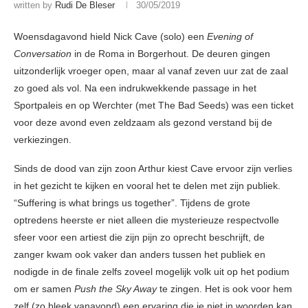
written by
Rudi De Bleser
30/05/2019
Woensdagavond hield Nick Cave (solo) een
Evening of
Conversation
in de Roma in Borgerhout. De deuren gingen
uitzonderlijk vroeger open, maar al vanaf zeven uur zat de zaal
zo goed als vol. Na een indrukwekkende passage in het
Sportpaleis en op Werchter (met The Bad Seeds) was een ticket
voor deze avond even zeldzaam als gezond verstand bij de
verkiezingen.
Sinds de dood van zijn zoon Arthur kiest Cave ervoor zijn verlies
in het gezicht te kijken en vooral het te delen met zijn publiek.
“Suffering is what brings us together”. Tijdens de grote
optredens heerste er niet alleen die mysterieuze respectvolle
sfeer voor een artiest die zijn pijn zo oprecht beschrijft, de
zanger kwam ook vaker dan anders tussen het publiek en
nodigde in de finale zelfs zoveel mogelijk volk uit op het podium
om er samen
Push the Sky Away
te zingen. Het is ook voor hem
zelf (zo bleek vanavond) een ervaring die je niet in woorden kan