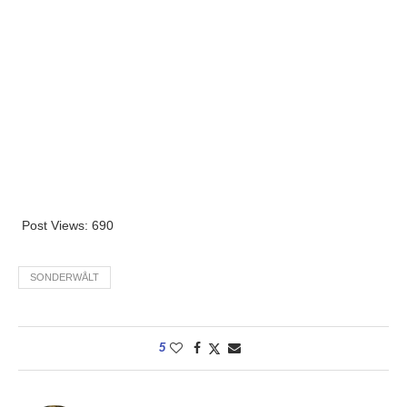
Post Views:
690
SONDERWÅLT
5