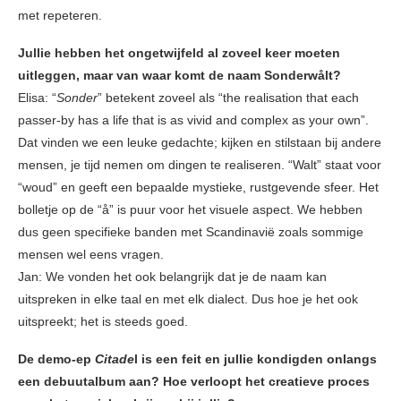
met repeteren.
Jullie hebben het ongetwijfeld al zoveel keer moeten
uitleggen, maar van waar komt de naam Sonderwålt?
Elisa: “
Sonder
” betekent zoveel als “the realisation that each
passer-by has a life that is as vivid and complex as your own”.
Dat vinden we een leuke gedachte; kijken en stilstaan bij andere
mensen, je tijd nemen om dingen te realiseren. “Walt” staat voor
“woud” en geeft een bepaalde mystieke, rustgevende sfeer. Het
bolletje op de “å” is puur voor het visuele aspect. We hebben
dus geen specifieke banden met Scandinavië zoals sommige
mensen wel eens vragen.
Jan: We vonden het ook belangrijk dat je de naam kan
uitspreken in elke taal en met elk dialect. Dus hoe je het ook
uitspreekt; het is steeds goed.
De demo-ep
Citade
l is een feit en jullie kondigden onlangs
een debuutalbum aan? Hoe verloopt het creatieve proces