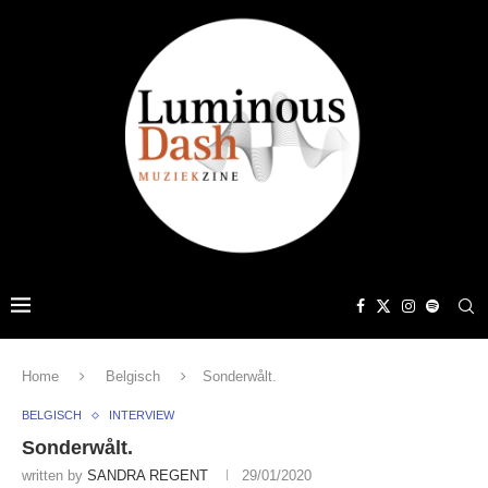
Home
Belgisch
Sonderwålt.
BELGISCH
INTERVIEW
Sonderwålt.
written by
SANDRA REGENT
29/01/2020