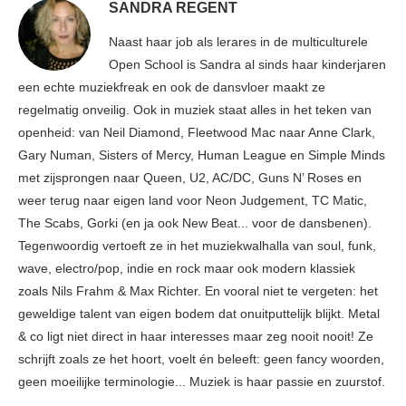
SANDRA REGENT
Naast haar job als lerares in de multiculturele
Open School is Sandra al sinds haar kinderjaren
een echte muziekfreak en ook de dansvloer maakt ze
regelmatig onveilig. Ook in muziek staat alles in het teken van
openheid: van Neil Diamond, Fleetwood Mac naar Anne Clark,
Gary Numan, Sisters of Mercy, Human League en Simple Minds
met zijsprongen naar Queen, U2, AC/DC, Guns N’ Roses en
weer terug naar eigen land voor Neon Judgement, TC Matic,
The Scabs, Gorki (en ja ook New Beat... voor de dansbenen).
Tegenwoordig vertoeft ze in het muziekwalhalla van soul, funk,
wave, electro/pop, indie en rock maar ook modern klassiek
zoals Nils Frahm & Max Richter. En vooral niet te vergeten: het
geweldige talent van eigen bodem dat onuitputtelijk blijkt. Metal
& co ligt niet direct in haar interesses maar zeg nooit nooit! Ze
schrijft zoals ze het hoort, voelt én beleeft: geen fancy woorden,
geen moeilijke terminologie... Muziek is haar passie en zuurstof.