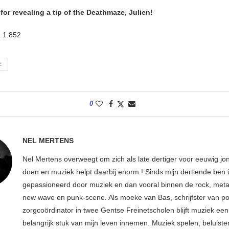
or revealing a tip of the Deathmaze, Julien!
:
1.852
E
0
NEL MERTENS
Nel Mertens overweegt om zich als late dertiger voor eeuwig jo
doen en muziek helpt daarbij enorm ! Sinds mijn dertiende ben 
gepassioneerd door muziek en dan vooral binnen de rock, metal
new wave en punk-scene. Als moeke van Bas, schrijfster van p
zorgcoördinator in twee Gentse Freinetscholen blijft muziek een
belangrijk stuk van mijn leven innemen. Muziek spelen, beluiste