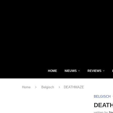
HOME
NIEUWS
REVIEWS
Home
Belgisch
DEATHMAZE
BELGISCH
DEAT
written by
Ne