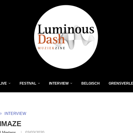
LIVE
FESTIVAL
INTERVIEW
BELGISCH
GRENSVERL
INTERVIEW
HMAZE
l Mertens
03/03/2020