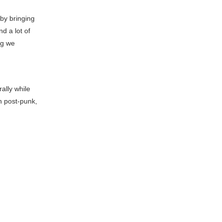
 by bringing
d a lot of
ng we
rally while
n post-punk,