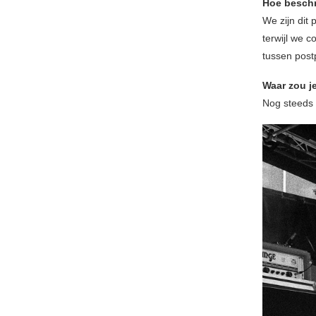
Hoe beschri
We zijn dit 
terwijl we c
tussen post
Waar zou j
Nog steeds 