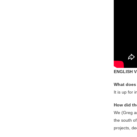
ENGLISH 
What does
It is up for
How did th
We (Greg an
the south of
projects, d