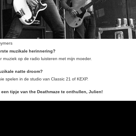
uymers
erste muzikale herinnering?
ar muziek op de radio luisteren met mijn moeder.
muzikale natte droom?
ie spelen in de studio van Classic 21 of KEXP.
 een tipje van the Deathmaze te onthullen, Julien!