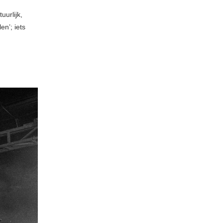
uurlijk,
en’; iets