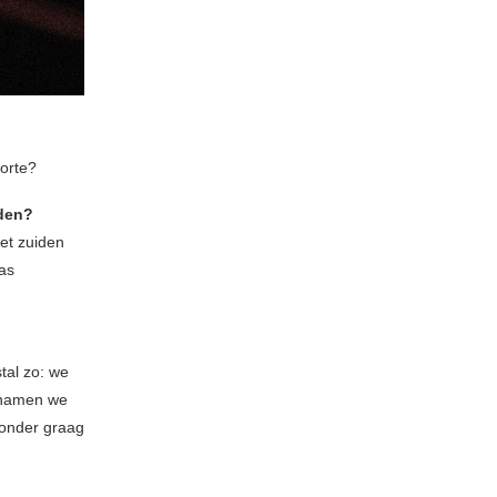
oorte?
nden?
het zuiden
was
tal zo: we
 namen we
jzonder graag