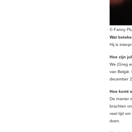
© Fanny Pl
Wat betek
Hij is inte
Hoe zijn j
We (Greg en
van België. 
december 20
Hoe komt 
De manier 
brachten on
veel tijd om
doen.