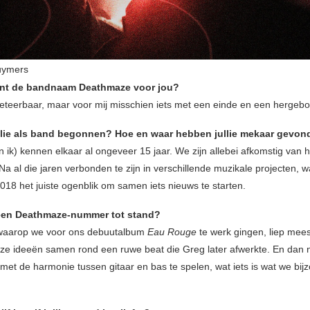
uymers
ent de bandnaam Deathmaze voor jou?
rpreteerbaar, maar voor mij misschien iets met een einde en een hergeb
ullie als band begonnen? Hoe en waar hebben jullie mekaar gevo
 ik) kennen elkaar al ongeveer 15 jaar. We zijn allebei afkomstig van 
Na al die jaren verbonden te zijn in verschillende muzikale projecten, 
18 het juiste ogenblik om samen iets nieuws te starten.
een Deathmaze-nummer tot stand?
waarop we voor ons debuutalbum
Eau Rouge
te werk gingen, liep mees
ze ideeën samen rond een ruwe beat die Greg later afwerkte. En dan
 met de harmonie tussen gitaar en bas te spelen, wat iets is wat we bi