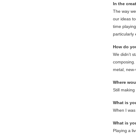
In the cre
The way we
our ideas to
time playin
particularly
How do you
We didn’t st
composing. 
metal, new-
Where woul
Still making
What is yo
When I was 
What is you
Playing a li