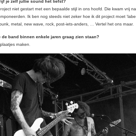
jf je zelf jullie sound het liefst?
project niet gestart met een bepaalde stijl in ons hoofd. Die kwam vrij nat
omponeerden. Ik ben nog steeds niet zeker hoe ik dit project moet ‘label
punk, metal, new wave, rock, post-iets-anders, … Vertel het ons maar.
e de band binnen enkele jaren graag zien staan?
plaatjes maken.