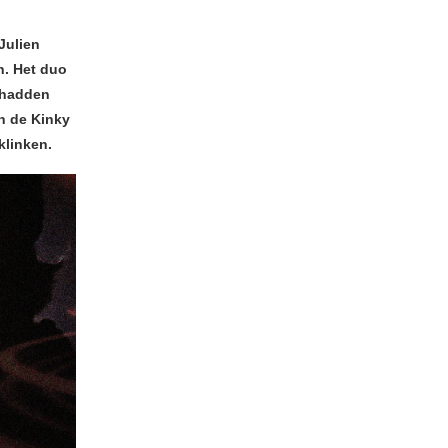
Julien
h. Het duo
 hadden
n de Kinky
klinken.