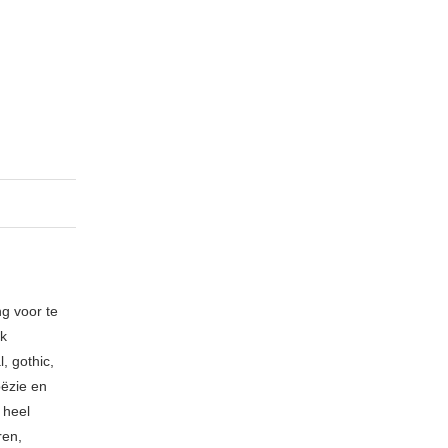
ng voor te
ik
, gothic,
oëzie en
 heel
ren,