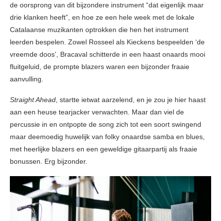
de oorsprong van dit bijzondere instrument “dat eigenlijk maar
drie klanken heeft”, en hoe ze een hele week met de lokale
Catalaanse muzikanten optrokken die hen het instrument
leerden bespelen. Zowel Rosseel als Kieckens bespeelden ‘de
vreemde doos’, Bracaval schitterde in een haast onaards mooi
fluitgeluid, de prompte blazers waren een bijzonder fraaie
aanvulling.
Straight Ahead
, startte ietwat aarzelend, en je zou je hier haast
aan een heuse tearjacker verwachten. Maar dan viel de
percussie in en ontpopte de song zich tot een soort swingend
maar deemoedig huwelijk van folky onaardse samba en blues,
met heerlijke blazers en een geweldige gitaarpartij als fraaie
bonussen. Erg bijzonder.