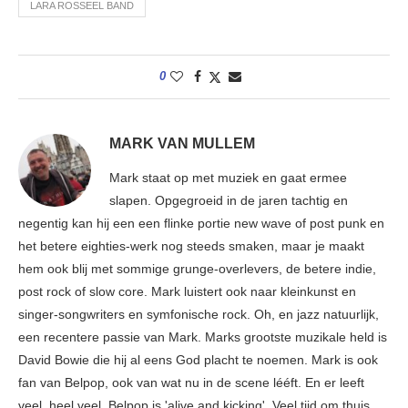
LARA ROSSEEL BAND
0
MARK VAN MULLEM
Mark staat op met muziek en gaat ermee
slapen. Opgegroeid in de jaren tachtig en
negentig kan hij een een flinke portie new wave of post punk en
het betere eighties-werk nog steeds smaken, maar je maakt
hem ook blij met sommige grunge-overlevers, de betere indie,
post rock of slow core. Mark luistert ook naar kleinkunst en
singer-songwriters en symfonische rock. Oh, en jazz natuurlijk,
een recentere passie van Mark. Marks grootste muzikale held is
David Bowie die hij al eens God placht te noemen. Mark is ook
fan van Belpop, ook van wat nu in de scene lééft. En er leeft
veel, heel veel. Belpop is 'alive and kicking'. Veel tijd om thuis