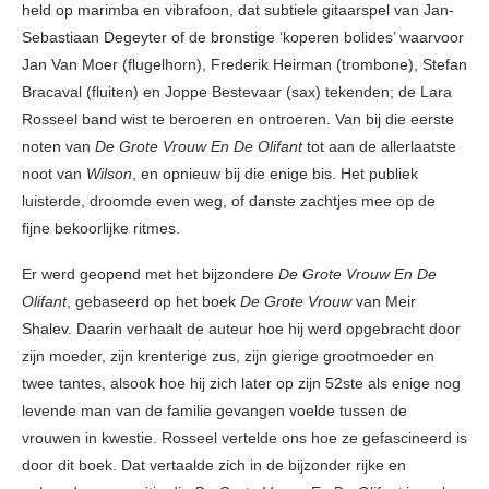
held op marimba en vibrafoon, dat subtiele gitaarspel van Jan-
Sebastiaan Degeyter of de bronstige ‘koperen bolides’ waarvoor
Jan Van Moer (flugelhorn), Frederik Heirman (trombone), Stefan
Bracaval (fluiten) en Joppe Bestevaar (sax) tekenden; de Lara
Rosseel band wist te beroeren en ontroeren. Van bij die eerste
noten van
De Grote Vrouw En De Olifant
tot aan de allerlaatste
noot van
Wilson
, en opnieuw bij die enige bis. Het publiek
luisterde, droomde even weg, of danste zachtjes mee op de
fijne bekoorlijke ritmes.
Er werd geopend met het bijzondere
De Grote Vrouw En De
Olifant
, gebaseerd op het boek
De Grote Vrouw
van Meir
Shalev. Daarin verhaalt de auteur hoe hij werd opgebracht door
zijn moeder, zijn krenterige zus, zijn gierige grootmoeder en
twee tantes, alsook hoe hij zich later op zijn 52ste als enige nog
levende man van de familie gevangen voelde tussen de
vrouwen in kwestie. Rosseel vertelde ons hoe ze gefascineerd is
door dit boek. Dat vertaalde zich in de bijzonder rijke en