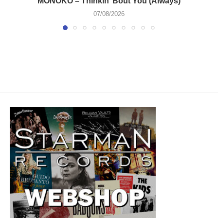
MONOKO – Thinkin’ Bout You (Always)
07/08/2026