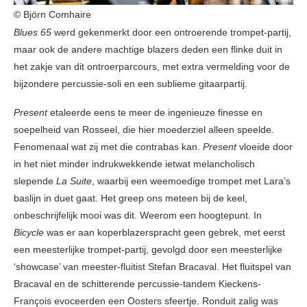
© Björn Comhaire
Blues 65
werd gekenmerkt door een ontroerende trompet-partij,
maar ook de andere machtige blazers deden een flinke duit in
het zakje van dit ontroerparcours, met extra vermelding voor de
bijzondere percussie-soli en een sublieme gitaarpartij.
Present
etaleerde eens te meer de ingenieuze finesse en
soepelheid van Rosseel, die hier moederziel alleen speelde.
Fenomenaal wat zij met die contrabas kan.
Present
vloeide door
in het niet minder indrukwekkende ietwat melancholisch
slepende
La Suite
, waarbij een weemoedige trompet met Lara’s
baslijn in duet gaat. Het greep ons meteen bij de keel,
onbeschrijfelijk mooi was dit. Weerom een hoogtepunt. In
Bicycle
was er aan koperblazerspracht geen gebrek, met eerst
een meesterlijke trompet-partij, gevolgd door een meesterlijke
‘showcase’ van meester-fluitist Stefan Bracaval. Het fluitspel van
Bracaval en de schitterende percussie-tandem Kieckens-
François evoceerden een Oosters sfeertje. Ronduit zalig was