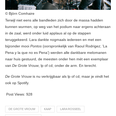
© Björn Comhaire
Terwijl niet eens alle bandleden zich door de massa hadden
kunnen wurmen, op weg van het podium naar ergens achteraan
in de zaal, werd onder luid applaus al op de stappen
teruggekeerd. Lara dankte nogmaals iedereen en met een
bijzonder mooi
Pontos
(oorspronkelijk van Raoul Rodrigez; ‘La
Pena y la que no es Pena’) werden alle dankbare melomanen
naar huis gestuurd, de meesten onder hen mét een exemplaar
van
De Grote Vrouw
, lp of cd, onder de arm. En terecht.
De Grote Vrouw
is nu verkrijgbaar als lp of cd, maar je vindt het
ook op Spotify.
Post Views:
928
DE GROTE VROUW
KAAP
LARA ROSSEEL