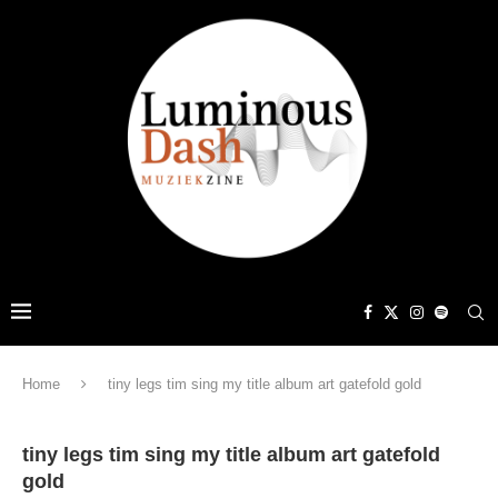
Home
tiny legs tim sing my title album art gatefold gold
tiny legs tim sing my title album art gatefold
gold