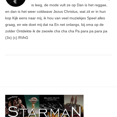
is leeg, de mode vult ze op Dan is het reggae,
en dan is het weer coldwave Jezus Christus, wat zit er in hun
kop Kijk eens naar mij, ik hou van veel muziekjes Speel alles
graag, en wie doet mij dat na En net onlangs, bij oma op de
zolder Ontdekte ik de zwoele cha cha cha Pa para pa para pa
(3x) (c) RVhG