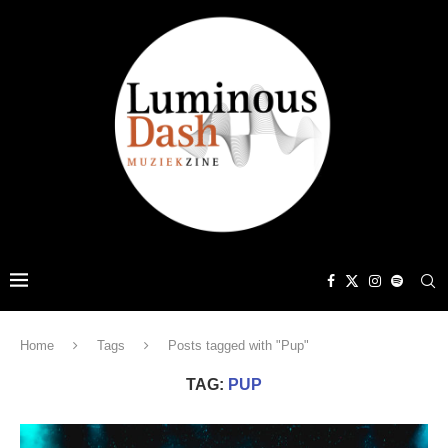
Home
Tags
Posts tagged with "Pup"
TAG:
PUP