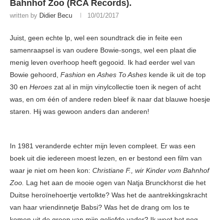
Bahnhof Zoo (RCA Records) .
written by
Didier Becu
10/01/2017
Juist, geen echte lp, wel een soundtrack die in feite een
samenraapsel is van oudere Bowie-songs, wel een plaat die
menig leven overhoop heeft gegooid. Ik had eerder wel van
Bowie gehoord,
Fashion
en
Ashes To Ashes
kende ik uit de top
30 en
Heroes
zat al in mijn vinylcollectie toen ik negen of acht
was, en om één of andere reden bleef ik naar dat blauwe hoesje
staren. Hij was gewoon anders dan anderen!
In 1981 veranderde echter mijn leven compleet. Er was een
boek uit die iedereen moest lezen, en er bestond een film van
waar je niet om heen kon:
Christiane F., wir Kinder vom Bahnhof
Zoo.
Lag het aan de mooie ogen van Natja Brunckhorst die het
Duitse heroïnehoertje vertolkte? Was het de aantrekkingskracht
van haar vriendinnetje Babsi? Was het de drang om los te
komen uit de greep van mijn geliefde vader? Ik weet het nog