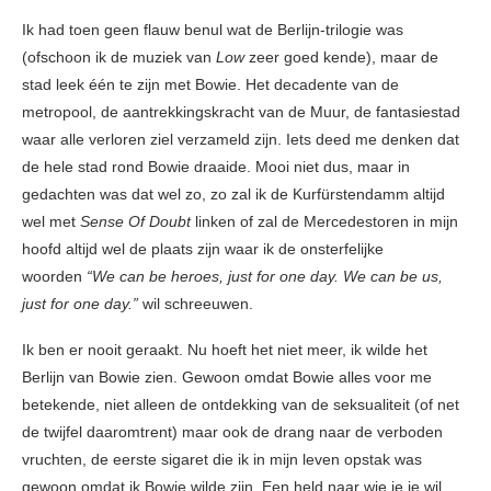
Ik had toen geen flauw benul wat de Berlijn-trilogie was
(ofschoon ik de muziek van
Low
zeer goed kende), maar de
stad leek één te zijn met Bowie. Het decadente van de
metropool, de aantrekkingskracht van de Muur, de fantasiestad
waar alle verloren ziel verzameld zijn. Iets deed me denken dat
de hele stad rond Bowie draaide. Mooi niet dus, maar in
gedachten was dat wel zo, zo zal ik de Kurfürstendamm altijd
wel met
Sense Of Doubt
linken of zal de Mercedestoren in mijn
hoofd altijd wel de plaats zijn waar ik de onsterfelijke
woorden
“We can be heroes, just for one day. We can be us,
just for one day.”
wil schreeuwen.
Ik ben er nooit geraakt. Nu hoeft het niet meer, ik wilde het
Berlijn van Bowie zien. Gewoon omdat Bowie alles voor me
betekende, niet alleen de ontdekking van de seksualiteit (of net
de twijfel daaromtrent) maar ook de drang naar de verboden
vruchten, de eerste sigaret die ik in mijn leven opstak was
gewoon omdat ik Bowie wilde zijn. Een held naar wie je je wil