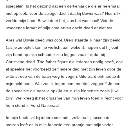
spiegelen. Is het gezond dat een dertienjarige die er helemaal
niet op leek, voor de spiegel dacht dat hij Bowie was? Neen. Ik
verfde mijn haar. Bowie doet het, dus het was cool! Wat de
woedende leraar of mijn oma ervan dacht deed er niet toe.
Alles wat Bowie deed was cool. Uren staarde ik naar zijn beeld
(als je ze optelt kom je wellicht aan weken), hopen dat hij ooit
zijn hand op mijn schouder zou leggen zoals hij dat bij
Christiane deed. The father figure die iedereen nodig heeft, ook
al speelde het voorbeeld zelf iedere dag met zijn leven door de
witte streep van de baan weg te vegen. Uiteraard ontmoette ik
mijn held nooit. Wat zou ik tegen hem moeten zeggen? Je bent
de zoveelste die naar je opkijkt en in zijn binnenste zoals jij wil
zijn? Wel kreeg ik het orgasme van mijn leven toen ik recht voor
hem stond in Vorst Nationaal.
In mijn hoofd zit hij iedere seconde, zelfs nu hij tussen de
sterren leeft en in mijn fantasie een praatje met mijn vader