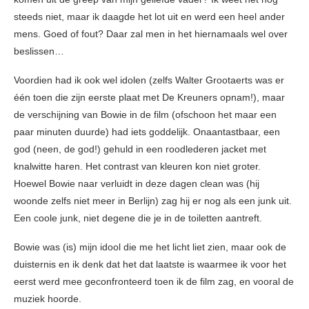
steeds niet, maar ik daagde het lot uit en werd een heel ander
mens. Goed of fout? Daar zal men in het hiernamaals wel over
beslissen…
Voordien had ik ook wel idolen (zelfs Walter Grootaerts was er
één toen die zijn eerste plaat met De Kreuners opnam!), maar
de verschijning van Bowie in de film (ofschoon het maar een
paar minuten duurde) had iets goddelijk. Onaantastbaar, een
god (neen, de god!) gehuld in een roodlederen jacket met
knalwitte haren. Het contrast van kleuren kon niet groter.
Hoewel Bowie naar verluidt in deze dagen clean was (hij
woonde zelfs niet meer in Berlijn) zag hij er nog als een junk uit.
Een coole junk, niet degene die je in de toiletten aantreft.
Bowie was (is) mijn idool die me het licht liet zien, maar ook de
duisternis en ik denk dat het dat laatste is waarmee ik voor het
eerst werd mee geconfronteerd toen ik de film zag, en vooral de
muziek hoorde.