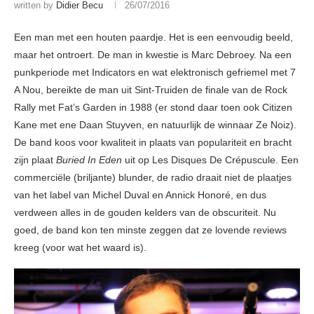
written by
Didier Becu
26/07/2016
Een man met een houten paardje. Het is een eenvoudig beeld,
maar het ontroert. De man in kwestie is Marc Debroey. Na een
punkperiode met Indicators en wat elektronisch gefriemel met 7
A Nou, bereikte de man uit Sint-Truiden de finale van de Rock
Rally met Fat’s Garden in 1988 (er stond daar toen ook Citizen
Kane met ene Daan Stuyven, en natuurlijk de winnaar Ze Noiz).
De band koos voor kwaliteit in plaats van populariteit en bracht
zijn plaat
Buried In Eden
uit op Les Disques De Crépuscule. Een
commerciële (briljante) blunder, de radio draait niet de plaatjes
van het label van Michel Duval en Annick Honoré, en dus
verdween alles in de gouden kelders van de obscuriteit. Nu
goed, de band kon ten minste zeggen dat ze lovende reviews
kreeg (voor wat het waard is).