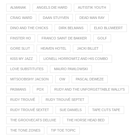
ALMANAK
ANGELS DIE HARD
AUTISTIK YOUTH
CRAIG WARD
DAAN STUYVEN
DEAD MAN RAY
DINO AND THE CHICKS
DIRK BELMANS
ELKO BLIJWEERT
FINSTER HO
FRANCO SAINT DE BAKKER
GOLF
GORE SLUT
HEAVEN HOTEL
JACKI BILLET
KISS MY JAZZ
LIONELL HORROWITZ AND HIS COMBO
LOVE SUBSTITUTES
MAURO PAWLOWSKI
MITSOOBISHY JACSON
OW
PASCAL DEWEZE
PASMANS
POX
RUDY AND THE UNFORGETTABLE WALLY'S
RUDY TROUVÉ
RUDY TROUVÉ SEPTET
RUDY TROUVÉ SEXTET
SUE DANIELS
TAPE CUTS TAPE
THE GROOVECATS DELUXE
THE HORSE HEAD BED
THE TONE ZONES
TIP TOE TOPIC