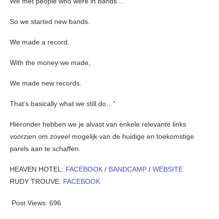
We met people who were in bands…
So we started new bands.
We made a record.
With the money we made,
We made new records.
That’s basically what we still do…”
Hieronder hebben we je alvast van enkele relevante links
voorzien om zoveel mogelijk van de huidige en toekomstige
parels aan te schaffen.
HEAVEN HOTEL:
FACEBOOK
/
BANDCAMP
/
WEBSITE
RUDY TROUVE:
FACEBOOK
Post Views:
696