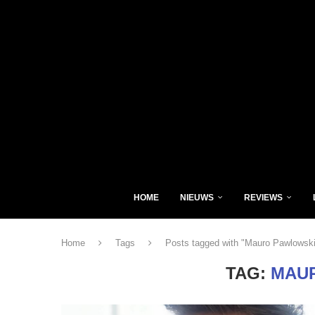
HOME
NIEUWS
REVIEWS
Home
Tags
Posts tagged with "Mauro Pawlowski
TAG:
MAU