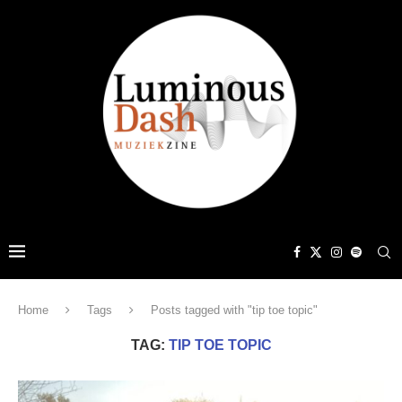
Home
Tags
Posts tagged with "tip toe topic"
TAG:
TIP TOE TOPIC