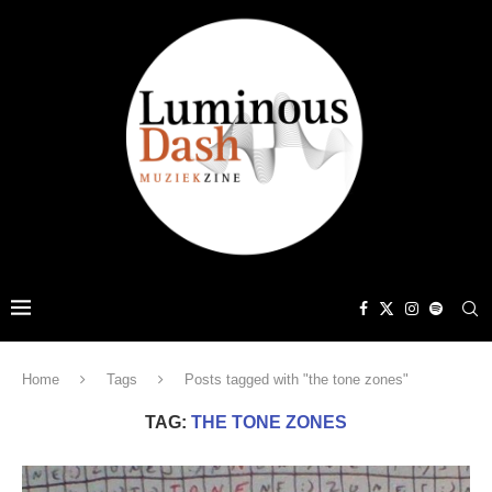
Home
Tags
Posts tagged with "the tone zones"
TAG:
THE TONE ZONES