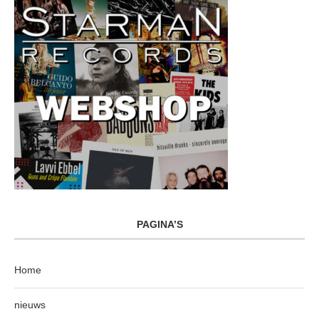
PAGINA’S
Home
nieuws