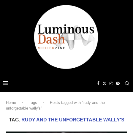
Home
Tags
Posts tagged with "rudy and the
unforgettable wally's"
TAG:
RUDY AND THE UNFORGETTABLE WALLY'S