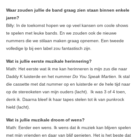
Waar zouden jullie de band graag zien staan binnen enkele
jaren?
Billy: In de toekomst hopen we op veel kansen om coole shows
te spelen met leuke bands. En we zouden ook de nieuwe
nummers die we stilaan maken graag opnemen. Een tweede
volledige lp bij een label zou fantastisch zijn.
Wat is jullie eerste muzikale herinnering?
Math: Het eerste wat ik me kan herinneren is mijn zus die naar
Daddy K luisterde en het nummer
Do You Speak Martien
. Ik stal
die cassette met dat nummer op en luisterde er de hele tijd naar
op de stereoketen van mijn ouders (lacht). Ik was 3 of 4 toen,
denk ik. Daarna bleef ik haar tapes stelen tot ik van punkrock
hield (lacht).
Wat is jullie muzikale droom of wens?
Math: Eerder een wens. Ik wens dat ik muziek kan blijven spelen
met mijn vrienden en daar van blijf genieten. Het is het beste dat