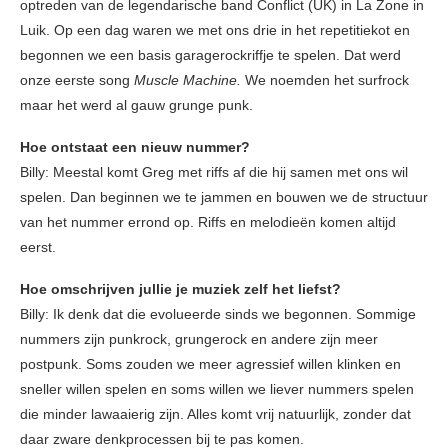
optreden van de legendarische band Conflict (UK) in La Zone in
Luik. Op een dag waren we met ons drie in het repetitiekot en
begonnen we een basis garagerockriffje te spelen. Dat werd
onze eerste song
Muscle Machine.
We noemden het surfrock
maar het werd al gauw grunge punk.
Hoe ontstaat een nieuw nummer?
Billy: Meestal komt Greg met riffs af die hij samen met ons wil
spelen. Dan beginnen we te jammen en bouwen we de structuur
van het nummer errond op. Riffs en melodieën komen altijd
eerst.
Hoe omschrijven jullie je muziek zelf het liefst?
Billy: Ik denk dat die evolueerde sinds we begonnen. Sommige
nummers zijn punkrock, grungerock en andere zijn meer
postpunk. Soms zouden we meer agressief willen klinken en
sneller willen spelen en soms willen we liever nummers spelen
die minder lawaaierig zijn. Alles komt vrij natuurlijk, zonder dat
daar zware denkprocessen bij te pas komen.