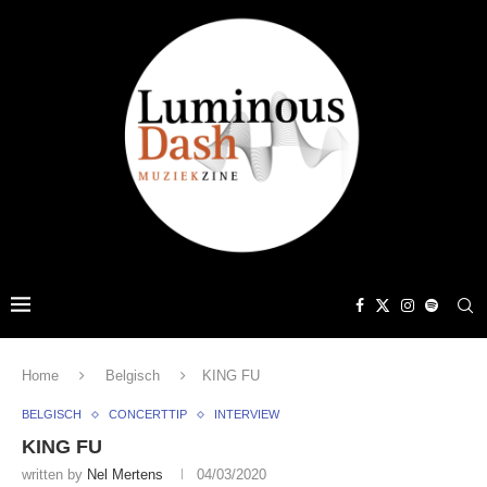
Home
Belgisch
KING FU
BELGISCH
CONCERTTIP
INTERVIEW
KING FU
written by
Nel Mertens
04/03/2020