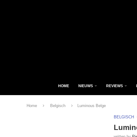
HOME
NIEUWS
REVIEWS
Home
Belgisch
Luminous Belge
BELGISCH
Lumin
written by
Pi