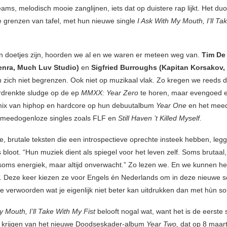
ams, melodisch mooie zanglijnen, iets dat op duistere rap lijkt. Het du
e grenzen van tafel, met hun nieuwe single
I Ask With My Mouth, I’ll Ta
n doetjes zijn, hoorden we al en we waren er meteen weg van.
Tim De
enra, Much Luv Studio)
en
Sigfried Burroughs (Kapitan Korsakov,
n zich niet begrenzen. Ook niet op muzikaal vlak. Zo kregen we reeds 
rdrenkte sludge op de ep
MMXX: Year Zero
te horen, maar evengoed 
mix van hiphop en hardcore op hun debuutalbum
Year One
en het mee
 meedogenloze singles zoals FLF en
Still Haven ’t Killed Myself.
e, brutale teksten die een introspectieve oprechte insteek hebben, legg
 bloot. “Hun muziek dient als spiegel voor het leven zelf. Soms brutaal
soms energiek, maar altijd onverwacht.” Zo lezen we. En we kunnen het
 Deze keer kiezen ze voor Engels én Nederlands om in deze nieuwe s
te verwoorden wat je eigenlijk niet beter kan uitdrukken dan met hùn s
 Mouth, I’ll Take With My Fist
belooft nogal wat, want het is de eerste 
 krijgen van het nieuwe Doodseskader-album
Year Two,
dat op 8 maart