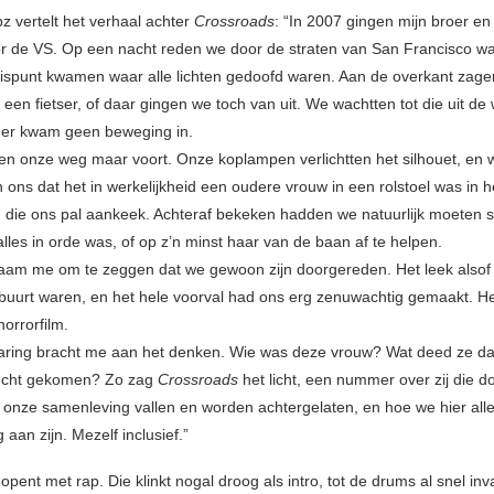
z vertelt het verhaal achter
Crossroads
: “In 2007 gingen mijn broer en 
or de VS. Op een nacht reden we door de straten van San Francisco 
ispunt kwamen waar alle lichten gedoofd waren. Aan de overkant zag
 een fietser, of daar gingen we toch van uit. We wachtten tot die uit d
 er kwam geen beweging in.
en onze weg maar voort. Onze koplampen verlichtten het silhouet, en 
n ons dat het in werkelijkheid een oudere vrouw in een rolstoel was in 
 die ons pal aankeek. Achteraf bekeken hadden we natuurlijk moeten
 alles in orde was, of op z’n minst haar van de baan af te helpen.
aam me om te zeggen dat we gewoon zijn doorgereden. Het leek alsof
buurt waren, en het hele voorval had ons erg zenuwachtig gemaakt. He
horrorfilm.
aring bracht me aan het denken. Wie was deze vrouw? Wat deed ze da
recht gekomen? Zo zag
Crossroads
het licht, een nummer over zij die d
 onze samenleving vallen en worden achtergelaten, en hoe we hier all
 aan zijn. Mezelf inclusief.”
opent met rap. Die klinkt nogal droog als intro, tot de drums al snel inv