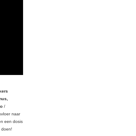
kers
mus,
io
/
svloer naar
en een dosis
e doen!