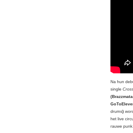
Na hun deb
single
Cros
(Brazzmata
GoToElev
drums
)
word
het live cir
rauwe punk.