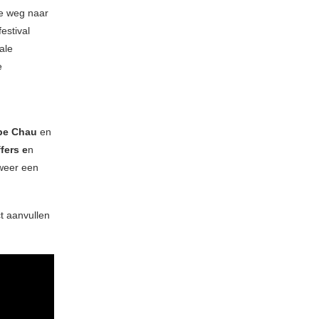
de weg naar
estival
ale
e
be Chau
en
fers e
n
weer een
t aanvullen