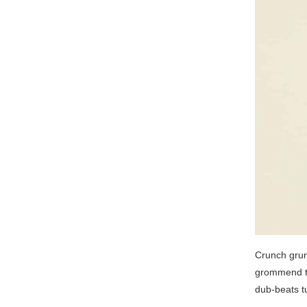
Crunch grun
grommend te
dub-beats tu