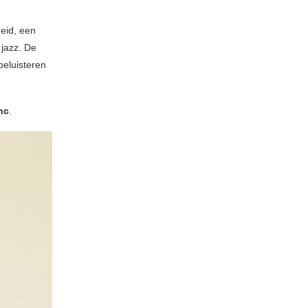
eid, een
 jazz. De
beluisteren
nc
.