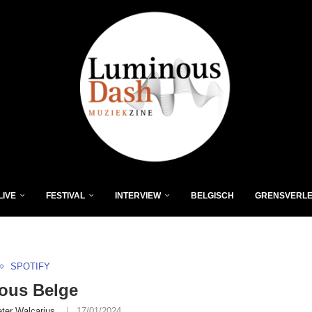
LIVE
FESTIVAL
INTERVIEW
BELGISCH
GRENSVERL
SPOTIFY
ous Belge
eter Walcarius
17/01/2024