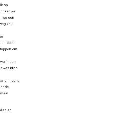
ik op
wanneer we
en we een
e weg zou
we
het midden
 stoppen om
 we in een
t was bijna
ar en hoe is
oor de
emaal
allen en