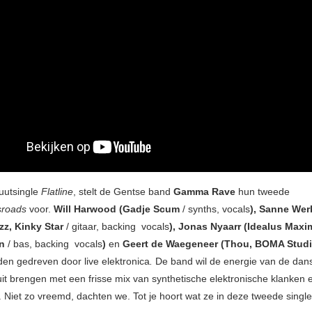
uutsingle
Flatline
, stelt de Gentse band
Gamma Rave
hun tweede
sroads
voor.
Will Harwood (Gadje Scum
/ synths, vocals
), Sanne Wer
zz, Kinky Star
/ gitaar, backing vocals
), Jonas Nyaarr (Idealus Maxi
en
/ bas, backing vocals
)
en
Geert de Waegeneer (Thou, BOMA Stud
en gedreven door live elektronica
.
De band wil de energie van de dan
cuit brengen met een frisse mix van synthetische elektronische klanken 
 Niet zo vreemd, dachten we. Tot je hoort wat ze in deze tweede singl