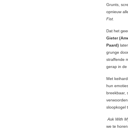
Grunts, scre
opnieuw all
Fist.
Dat het gee
Gieter (Am
Paard)
late
grunge doo
straffende 
gerap in de
Met keihard
hun emoties
breekbaar, 
verwoorden.
sloopkogel 
Ask With My
we te horen