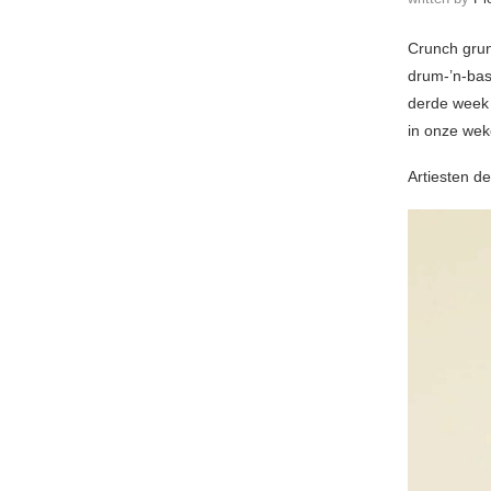
Crunch grun
drum-’n-bas
derde week 
in onze wek
Artiesten d