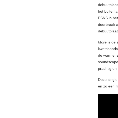
debuutplaa
het buitenla
ESNS in het
doorbraak al
debuutplaat
More
is de 
kwetsbaarh
de warme, 
soundscap
prachtig en
Deze single
en zo een 