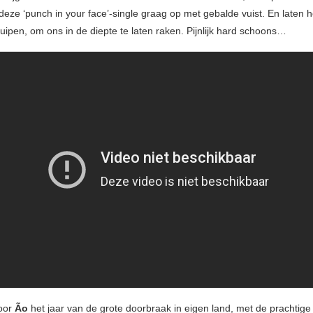
deze ‘punch in your face’-single graag op met gebalde vuist. En laten
uipen, om ons in de diepte te laten raken. Pijnlijk hard schoons…
oor
Ão
het jaar van de grote doorbraak in eigen land, met de prachtige