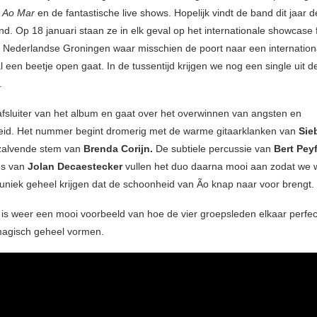
t
Ao Mar
en de fantastische live shows. Hopelijk vindt de band dit jaar 
nd. Op 18 januari staan ze in elk geval op het internationale showcase f
 Nederlandse Groningen waar misschien de poort naar een internation
 een beetje open gaat. In de tussentijd krijgen we nog een single uit d
.
afsluiter van het album en gaat over het overwinnen van angsten en
eid. Het nummer begint dromerig met de warme gitaarklanken van
Sie
zalvende stem van
Brenda Corijn.
De subtiele percussie van
Bert Peyf
es van
Jolan Decaestecker
vullen het duo daarna mooi aan zodat we 
 uniek geheel krijgen dat de schoonheid van Ão knap naar voor brengt.
 is weer een mooi voorbeeld van hoe de vier groepsleden elkaar perfec
magisch geheel vormen.