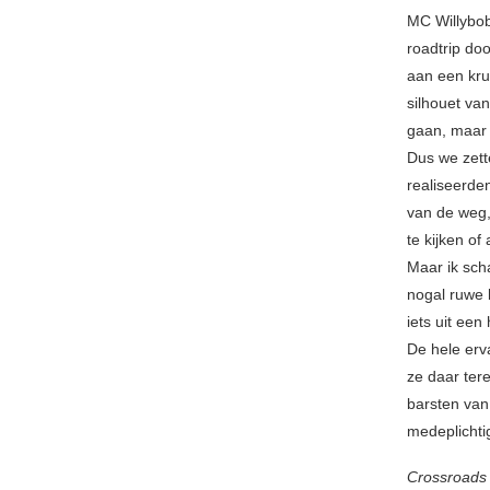
MC Willybob
roadtrip do
aan een kru
silhouet van
gaan, maar
Dus we zett
realiseerde
van de weg,
te kijken of
Maar ik sch
nogal ruwe 
iets uit een 
De hele erv
ze daar te
barsten van
medeplichtig
Crossroads