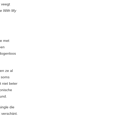
o veegt
ke With My
de met
een
dogenloos
en ze al
, soms
 niet beter
onische
ound.
single die
 verschijnt.