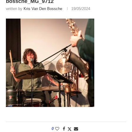
bossche_MG_9712
written by
Kris Van Den Bossche
19/05/2024
0