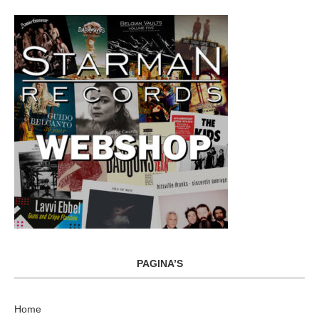
PAGINA’S
Home