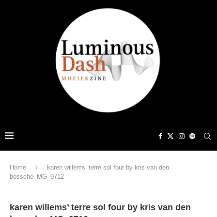
Home
karen willems’ terre sol four by kris van den
bossche_MG_9712
karen willems’ terre sol four by kris van den