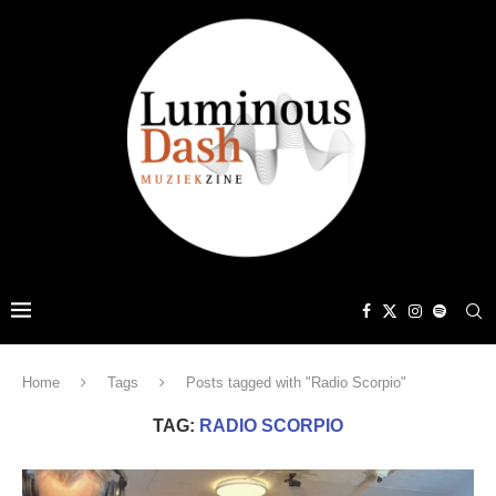
Home
Tags
Posts tagged with "Radio Scorpio"
TAG:
RADIO SCORPIO