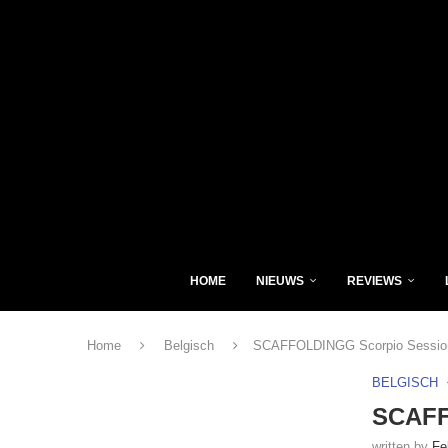
HOME
NIEUWS
REVIEWS
Home
Belgisch
SCAFFOLDINGG Scorpio Session
BELGISCH
SCAFF
written by
Fe