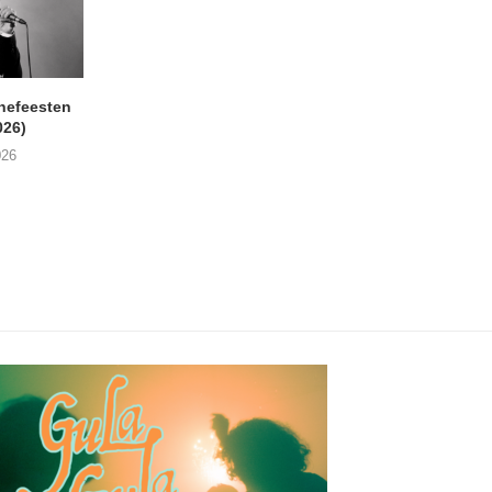
nefeesten
MONOKO – Thinkin’ Bout
JYL- Reckless L
026)
You (Always)
07/08/2026
026
07/08/2026