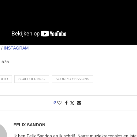
/
INSTAGRAM
:
575
RPIO
SCAFFOLDINGG
SCORPIO SESSIONS
0
FELIX SANDON
Ik ben Felix Sandon en ik schrijf. Naast muziekrecensies en int