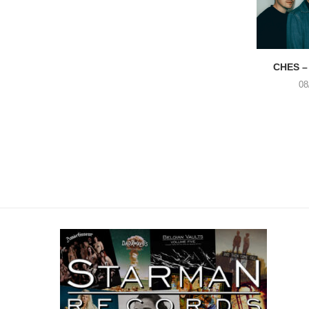
CHES –
08