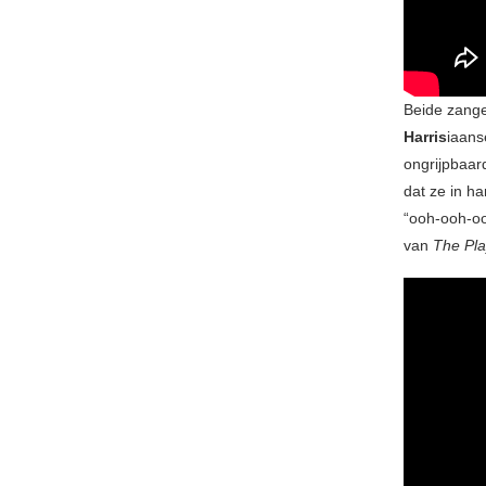
Beide zange
Harris
iaans
ongrijpbaar
dat ze in ha
“ooh-ooh-oo
van
The Pl