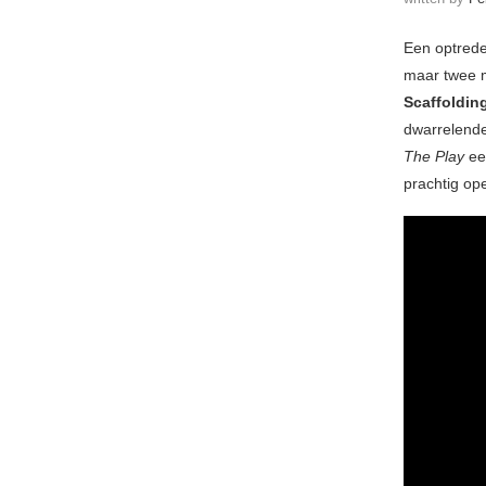
Een optred
maar twee m
Scaffoldin
dwarrelend
The Play
ee
prachtig op