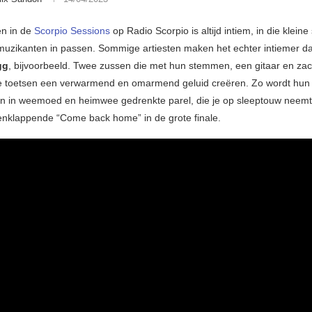
en in de
Scorpio Sessions
op Radio Scorpio is altijd intiem, in die kleine
uzikanten in passen. Sommige artiesten maken het echter intiemer d
gg
, bijvoorbeeld. Twee zussen die met hun stemmen, een gitaar en zac
e toetsen een verwarmend en omarmend geluid creëren. Zo wordt hu
n in weemoed en heimwee gedrenkte parel, die je op sleeptouw neemt 
enklappende “Come back home” in de grote finale.