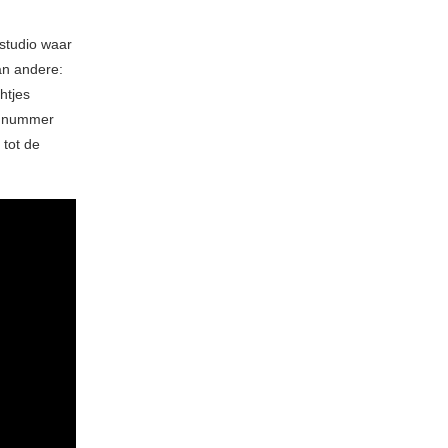
 studio waar
an andere:
htjes
n nummer
tot de