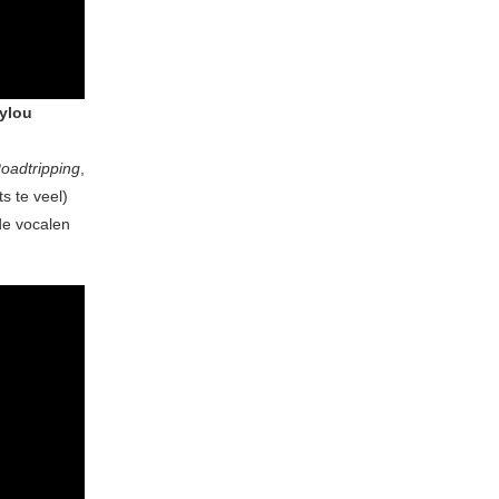
ylou
oadtripping
,
s te veel)
de vocalen