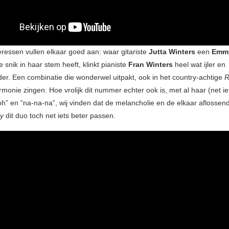
ressen vullen elkaar goed aan: waar gitariste
Jutta Winters
een
Emm
e snik in haar stem heeft, klinkt pianiste
Fran Winters
heel wat ijler en
der. Een combinatie die wonderwel uitpakt, ook in het country-achtige
R
rmonie zingen. Hoe vrolijk dit nummer echter ook is, met al haar (net iet
h” en “na-na-na”, wij vinden dat de melancholie en de elkaar aflossen
ay
dit duo toch net iets beter passen.