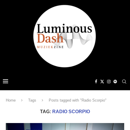
Home
Tags
Posts tagged with "Radio Scorpio"
TAG:
RADIO SCORPIO