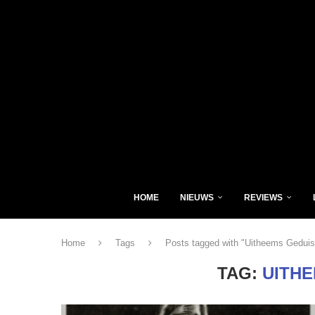
HOME
NIEUWS
REVIEWS
Home
Tags
Posts tagged with "Uitheems Geduis
TAG:
UITH