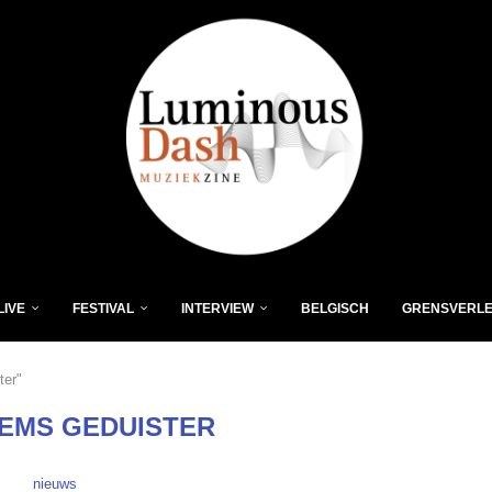
LIVE
FESTIVAL
INTERVIEW
BELGISCH
GRENSVERL
ter"
EEMS GEDUISTER
nieuws