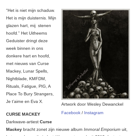
“Het is niet mijn schaduw.
Het is mijn duisternis. Mijn
glazen hart, mij stenen
hoofd.” Het Uitheems
Geduister dringt deze
week binnen in ons
donkere hart en hoofd,
met nieuws van Curse
Mackey, Lunar Spells,
Nightblade, KMFDM,
Rituals, Fatigue, PIG, A
Place To Bury Strangers,
Je t’aime en Eva X.
Artwork door Wesley Dewanckel
Facebook
/
Instagram
CURSE MACKEY
Darkwave-artiest
Curse
Mackey
bracht zonet zijn nieuwe album
Immoral Emporium
uit,