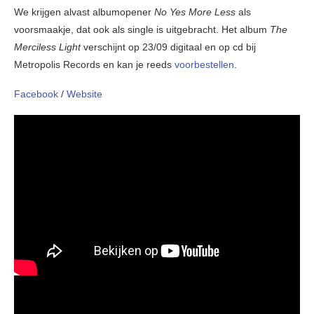
We krijgen alvast albumopener
No Yes More Less
als
voorsmaakje, dat ook als single is uitgebracht. Het album
The
Merciless Light
verschijnt op 23/09 digitaal en op cd bij
Metropolis Records en kan je reeds
voorbestellen
.
Facebook
/
Website