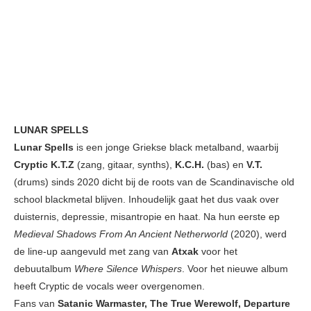
LUNAR SPELLS
Lunar Spells
is een jonge Griekse black metalband, waarbij
Cryptic K.T.Z
(zang, gitaar, synths),
K.C.H.
(bas) en
V.T.
(drums) sinds 2020 dicht bij de roots van de Scandinavische old
school blackmetal blijven. Inhoudelijk gaat het dus vaak over
duisternis, depressie, misantropie en haat. Na hun eerste ep
Medieval Shadows From An Ancient Netherworld
(2020), werd
de line-up aangevuld met zang van
Atxak
voor het
debuutalbum
Where Silence Whispers
. Voor het nieuwe album
heeft Cryptic de vocals weer overgenomen.
Fans van
Satanic Warmaster, The True Werewolf, Departure