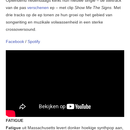
Opwindend hedendaags klinkt hun nieuwe single – de titeltrack
van de pas
verschenen
ep – met clip
Show Me The Signs
. Met
drie tracks op de ep tonen ze hun groei op het gebied van
songwriting en muzikale volwassenheid in een sterke
crossoversound.
Facebook
/
Spotify
FATIGUE
Fatigue
uit Massachusetts levert donker hoekige synthpop aan,