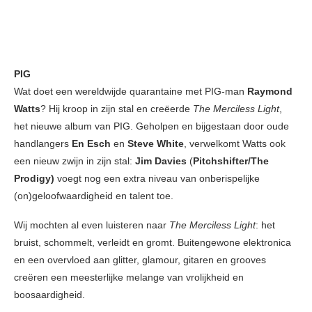
PIG
Wat doet een wereldwijde quarantaine met PIG-man
Raymond
Watts
? Hij kroop in zijn stal en creëerde
The Merciless Light
,
het nieuwe album van PIG. Geholpen en bijgestaan ​​door oude
handlangers
En Esch
en
Steve White
, verwelkomt Watts ook
een nieuw zwijn in zijn stal:
Jim Davies
(
Pitchshifter/The
Prodigy)
voegt nog een extra niveau van onberispelijke
(on)geloofwaardigheid en talent toe.
Wij mochten al even luisteren naar
The Merciless Light
: het
bruist, schommelt, verleidt en gromt. Buitengewone elektronica
en een overvloed aan glitter, glamour, gitaren en grooves
creëren een meesterlijke melange van vrolijkheid en
boosaardigheid.