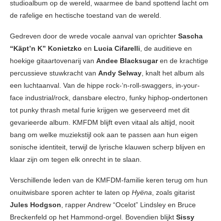
studioalbum op de wereld, waarmee de band spottend lacht om
de rafelige en hectische toestand van de wereld.
Gedreven door de wrede vocale aanval van oprichter
Sascha
“Käpt’n K” Konietzko
en
Lucia Cifarelli
, de auditieve en
hoekige gitaartovenarij van
Andee Blacksugar
en de krachtige
percussieve stuwkracht van
Andy Selway
, knalt het album als
een luchtaanval. Van de hippe rock-‘n-roll-swaggers, in-your-
face industrial/rock, dansbare electro, funky hiphop-ondertonen
tot punky thrash metal furie krijgen we geserveerd met dit
gevarieerde album. KMFDM blijft even vitaal als altijd, nooit
bang om welke muziekstijl ook aan te passen aan hun eigen
sonische identiteit, terwijl de lyrische klauwen scherp blijven en
klaar zijn om tegen elk onrecht in te slaan.
Verschillende leden van de KMFDM-familie keren terug om hun
onuitwisbare sporen achter te laten op
Hyëna
, zoals gitarist
Jules Hodgson
, rapper Andrew “Ocelot” Lindsley en Bruce
Breckenfeld op het Hammond-orgel. Bovendien blijkt
Sissy