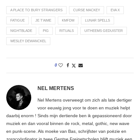
A PLACE TO BURY STRANGERS
CURSE MACKEY
EVA X
FATIGUE
JE T’AIME
KMFDM
LUNAR SPELLS
NIGHTBLADE
PIG
RITUALS
UITHEEMS GEDUISTER
WESLEY DEWANCKEL
0
NEL MERTENS
Nel Mertens overweegt om zich als late dertiger
voor eeuwig jong voor te doen en muziek helpt
daarbij enorm ! Sinds mijn dertiende ben ik gepassioneerd door
muziek en dan vooral binnen de rock, metal, gothic, new wave
en punk-scene. Als moeke van Bas, schrijfster van poëzie en
zorgcoördinator in twee Gentse Freinetscholen blijft muziek een