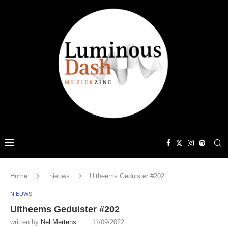
Home
nieuws
Uitheems Geduister #202
NIEUWS
Uitheems Geduister #202
written by
Nel Mertens
11/09/2022