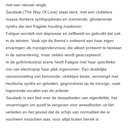
met een nieuwe single.
Saudade (The Way Of Love)
staat sterk, met een clubklare
massa donkere synthpopbeats en zoemende, glinsterende
synths die een fragiele houding maskeren.
Fatigue worstelt met depressie en zelfbeeld en gebruikt dat ook
in de teksten. Vaak zijn de thema’s ontleend aan haar eigen
ervaringen als transgendervrouw, die alleen probeert te bestaan
​​in de samenleving, maar zelden wordt geaccepteerd.
In de goth/industrial scene heeft Fatigue met haar specifieke
mix van electropop haar plek ingenomen. Een duidelijke
samensmelting van bonzende, clubklare beats, vermengd met
hectische synths en geluiden, gegrondvest op de treurige, vaak
haperende vocalen van de artieste.
Saudade
is een lied over de dwaasheden van eigenliefde, het
onvermogen om jezelf te vergeven voor wreedheden uit het
verleden en het gevoel dat de schijn van normaliteit die er
voorheen misschien was, voor altijd buiten bereik is.