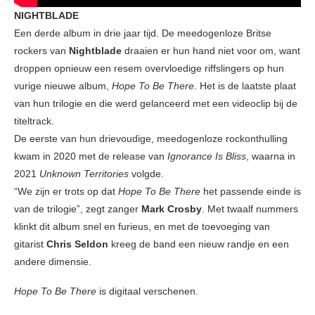
NIGHTBLADE
Een derde album in drie jaar tijd. De meedogenloze Britse
rockers van
Nightblade
draaien er hun hand niet voor om, want
droppen opnieuw een resem overvloedige riffslingers op hun
vurige nieuwe album,
Hope To Be There
. Het is de laatste plaat
van hun trilogie en die werd gelanceerd met een videoclip bij de
titeltrack.
De eerste van hun drievoudige, meedogenloze rockonthulling
kwam in 2020 met de release van
Ignorance Is Bliss
, waarna in
2021
Unknown Territories
volgde.
“We zijn er trots op dat
Hope To Be There
het passende einde is
van de trilogie”, zegt zanger
Mark Crosby
. Met twaalf nummers
klinkt dit album snel en furieus, en met de toevoeging van
gitarist
Chris Seldon
kreeg de band een nieuw randje en een
andere dimensie.
Hope To Be There
is digitaal verschenen.