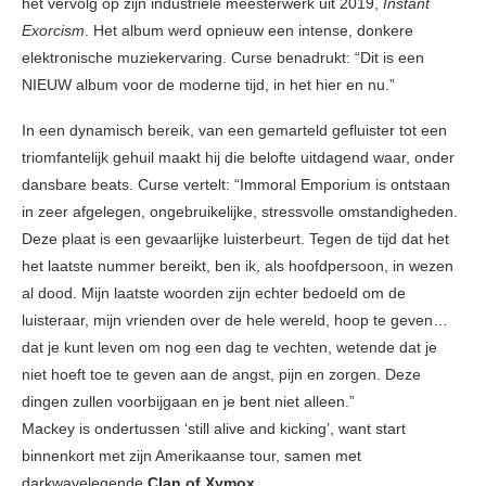
het vervolg op zijn industriële meesterwerk uit 2019,
Instant
Exorcism
. Het album werd opnieuw een intense, donkere
elektronische muziekervaring. Curse benadrukt: “Dit is een
NIEUW album voor de moderne tijd, in het hier en nu.”
In een dynamisch bereik, van een gemarteld gefluister tot een
triomfantelijk gehuil maakt hij die belofte uitdagend waar, onder
dansbare beats. Curse vertelt: “Immoral Emporium is ontstaan ​​
in zeer afgelegen, ongebruikelijke, stressvolle omstandigheden.
Deze plaat is een gevaarlijke luisterbeurt. Tegen de tijd dat het
het laatste nummer bereikt, ben ik, als hoofdpersoon, in wezen
al dood. Mijn laatste woorden zijn echter bedoeld om de
luisteraar, mijn vrienden over de hele wereld, hoop te geven…
dat je kunt leven om nog een dag te vechten, wetende dat je
niet hoeft toe te geven aan de angst, pijn en zorgen. Deze
dingen zullen voorbijgaan en je bent niet alleen.”
Mackey is ondertussen ‘still alive and kicking’, want start
binnenkort met zijn Amerikaanse tour, samen met
darkwavelegende
Clan of Xymox
.