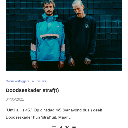
Grensverleggers
nieuws
Doodseskader straf(t)
04/05/2021
“Until all is 45.” Op dinsdag 4/5 (vanavond dus!) deelt
Doodseskader hun ‘straf’ uit. Maar …