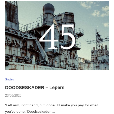
Singles
DOODSESKADER – Lepers
23/09/2020
‘Left arm, right hand, cut, done. I’ll make you pay for what
you’ve done.’ Doodseskader …