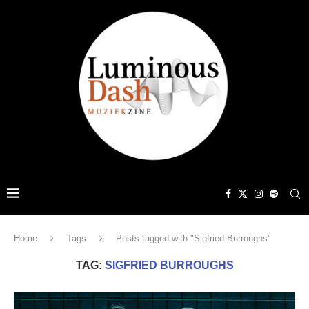
Home
Tags
Posts tagged with "Sigfried Burroughs"
TAG:
SIGFRIED BURROUGHS