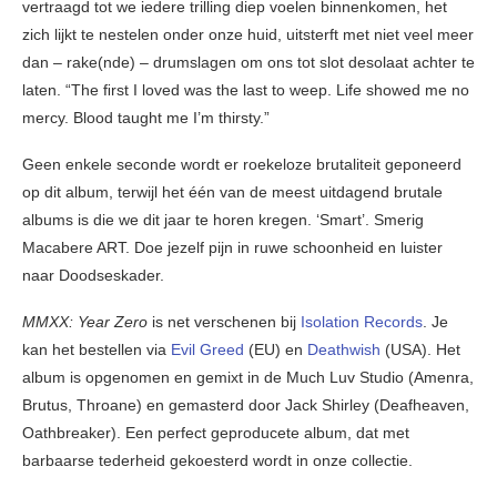
vertraagd tot we iedere trilling diep voelen binnenkomen, het
zich lijkt te nestelen onder onze huid, uitsterft met niet veel meer
dan – rake(nde) – drumslagen om ons tot slot desolaat achter te
laten. “The ﬁrst I loved was the last to weep. Life showed me no
mercy. Blood taught me I’m thirsty.”
Geen enkele seconde wordt er roekeloze brutaliteit geponeerd
op dit album, terwijl het één van de meest uitdagend brutale
albums is die we dit jaar te horen kregen. ‘Smart’. Smerig
Macabere ART. Doe jezelf pijn in ruwe schoonheid en luister
naar Doodseskader.
MMXX: Year Zero
is net verschenen bij
Isolation Records
. Je
kan het bestellen via
Evil Greed
(EU) en
Deathwish
(USA). Het
album is opgenomen en gemixt in de Much Luv Studio (Amenra,
Brutus, Throane) en gemasterd door Jack Shirley (Deafheaven,
Oathbreaker). Een perfect geproducete album, dat met
barbaarse tederheid gekoesterd wordt in onze collectie.