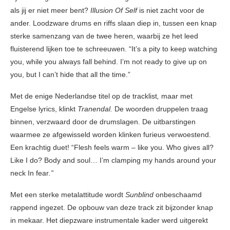
als jij er niet meer bent?
Illusion Of Self
is niet zacht voor de
ander. Loodzware drums en riffs slaan diep in, tussen een knap
sterke samenzang van de twee heren, waarbij ze het leed
fluisterend lijken toe te schreeuwen. “It’s a pity to keep watching
you, while you always fall behind. I’m not ready to give up on
you, but I can’t hide that all the time.”
Met de enige Nederlandse titel op de tracklist
,
maar met
Engelse lyrics, klinkt
Tranendal.
De woorden druppelen traag
binnen, verzwaard door de drumslagen. De uitbarstingen
waarmee ze afgewisseld worden klinken furieus verwoestend.
Een krachtig duet! “Flesh feels warm – like you. Who gives all?
Like I do? Body and soul… I’m clamping my hands around your
neck In fear
.”
Met een sterke metalattitude wordt
Sunblind
onbeschaamd
rappend ingezet. De opbouw van deze track zit bijzonder knap
in mekaar. Het diepzware instrumentale kader werd uitgerekt