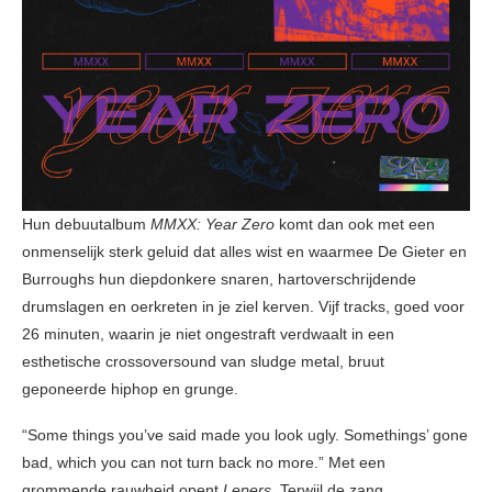
Hun debuutalbum
MMXX: Year Zero
komt dan ook met een
onmenselijk sterk geluid dat alles wist en waarmee De Gieter en
Burroughs hun diepdonkere snaren, hartoverschrijdende
drumslagen en oerkreten in je ziel kerven. Vijf tracks, goed voor
26 minuten, waarin je niet ongestraft verdwaalt in een
esthetische crossoversound van sludge metal, bruut
geponeerde hiphop en grunge.
“Some things you’ve said made you look ugly. Somethings’ gone
bad, which you can not turn back no more.” Met een
grommende rauwheid opent
Lepers
. Terwijl de zang