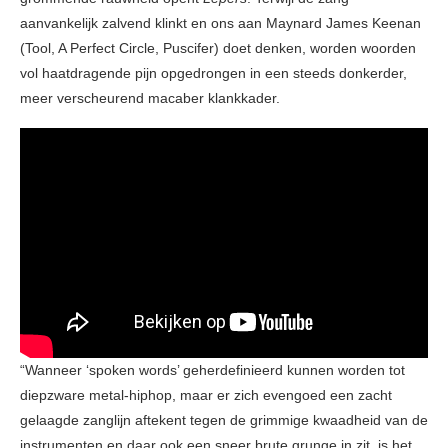
aanvankelijk zalvend klinkt en ons aan Maynard James Keenan
(Tool, A Perfect Circle, Puscifer) doet denken, worden woorden
vol haatdragende pijn opgedrongen in een steeds donkerder,
meer verscheurend macaber klankkader.
“Wanneer ‘spoken words’ geherdefinieerd kunnen worden tot
diepzware metal-hiphop, maar er zich evengoed een zacht
gelaagde zanglijn aftekent tegen de grimmige kwaadheid van de
instrumenten en daar ook een sneer brute grunge in zit, is het