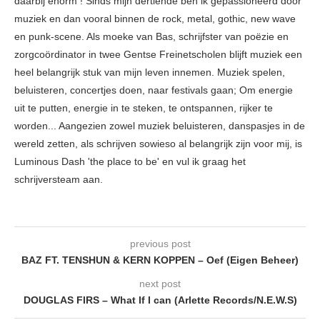
daarbij enorm ! Sinds mijn dertiende ben ik gepassioneerd door
muziek en dan vooral binnen de rock, metal, gothic, new wave
en punk-scene. Als moeke van Bas, schrijfster van poëzie en
zorgcoördinator in twee Gentse Freinetscholen blijft muziek een
heel belangrijk stuk van mijn leven innemen. Muziek spelen,
beluisteren, concertjes doen, naar festivals gaan; Om energie
uit te putten, energie in te steken, te ontspannen, rijker te
worden... Aangezien zowel muziek beluisteren, danspasjes in de
wereld zetten, als schrijven sowieso al belangrijk zijn voor mij, is
Luminous Dash 'the place to be' en vul ik graag het
schrijversteam aan.
previous post
BAZ FT. TENSHUN & KERN KOPPEN – Oef (Eigen Beheer)
next post
DOUGLAS FIRS – What If I can (Arlette Records/N.E.W.S)