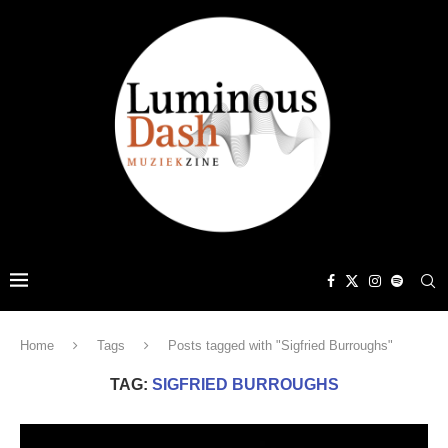
Home
Tags
Posts tagged with "Sigfried Burroughs"
TAG:
SIGFRIED BURROUGHS