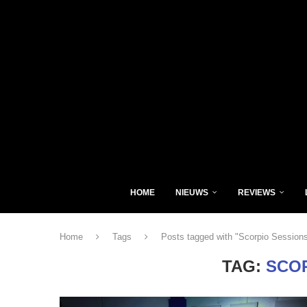
HOME
NIEUWS
REVIEWS
Home
Tags
Posts tagged with "Scorpio Session
TAG:
SCO