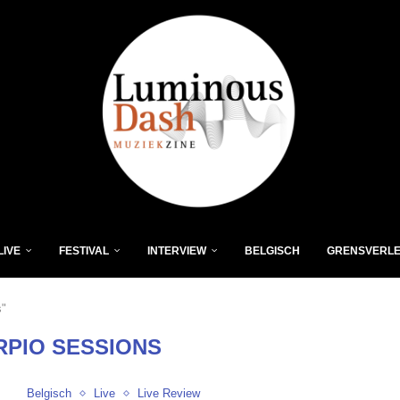
LIVE
FESTIVAL
INTERVIEW
BELGISCH
GRENSVERL
s"
RPIO SESSIONS
Belgisch
Live
Live Review