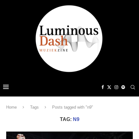
Home
Tags
Posts tagged with "n9"
TAG:
N9