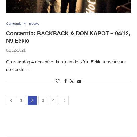
Concerttip
nieuws
Concerttip: BACKBACK & DON KAPOT – 04/12,
N9 Eeklo
02/12/2021
Op zaterdag 4 december kan je in de N9 in Eeklo terecht voor
de eerste …
1
2
3
4