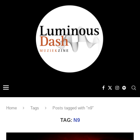
Home
Tags
Posts tagged with "n9"
TAG:
N9