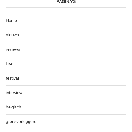
PAGINA’S
Home
nieuws
reviews
Live
festival
interview
belgisch
grensverleggers