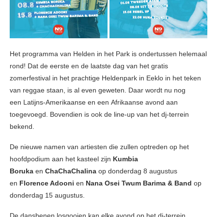
Het programma van Helden in het Park is ondertussen helemaal
rond! Dat de eerste en de laatste dag van het gratis
zomerfestival in het prachtige Heldenpark in Eeklo in het teken
van reggae staan, is al even geweten. Daar wordt nu nog
een Latijns-Amerikaanse en een Afrikaanse avond aan
toegevoegd. Bovendien is ook de line-up van het dj-terrein
bekend.
De nieuwe namen van artiesten die zullen optreden op het
hoofdpodium aan het kasteel zijn
Kumbia
Boruka
en
ChaChaChalina
op donderdag 8 augustus
en
Florence Adooni
en
Nana Osei Twum Barima & Band
op
donderdag 15 augustus.
De dansbenen losgooien kan elke avond op het dj-terrein,