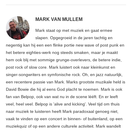
MARK VAN MULLEM
Mark staat op met muziek en gaat ermee
slapen. Opgegroeid in de jaren tachtig en
negentig kan hij een een flinke portie new wave of post punk en
het betere eighties-werk nog steeds smaken, maar je maakt
hem ook blij met sommige grunge-overlevers, de betere indie,
post rock of slow core. Mark luistert ook naar kleinkunst en
singer-songwriters en symfonische rock. Oh, en jazz natuurlijk,
een recentere passie van Mark. Marks grootste muzikale held is
David Bowie die hij al eens God placht te noemen. Mark is ook
fan van Belpop, ook van wat nu in de scene lééft. En er leeft
veel, heel veel. Belpop is 'alive and kicking'. Veel tijd om thuis
naar muziek te luisteren heeft Mark paradoxaal genoeg niet,
vaak te vinden op een concert in binnen- of buitenland, op een
muziekquiz of op een andere culturele activiteit. Mark wandelt