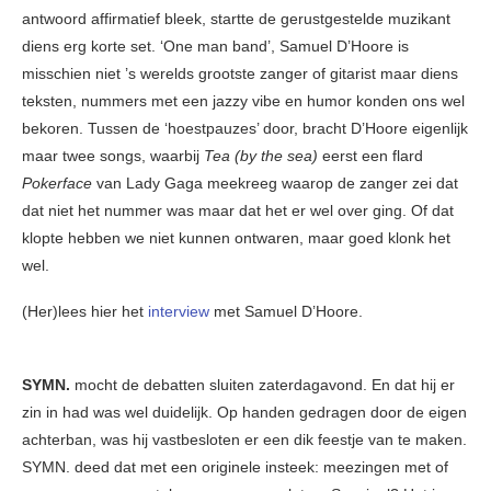
antwoord affirmatief bleek, startte de gerustgestelde muzikant
diens erg korte set. ‘One man band’, Samuel D’Hoore is
misschien niet ’s werelds grootste zanger of gitarist maar diens
teksten, nummers met een jazzy vibe en humor konden ons wel
bekoren. Tussen de ‘hoestpauzes’ door, bracht D’Hoore eigenlijk
maar twee songs, waarbij
Tea (by the sea)
eerst een flard
Pokerface
van Lady Gaga meekreeg waarop de zanger zei dat
dat niet het nummer was maar dat het er wel over ging. Of dat
klopte hebben we niet kunnen ontwaren, maar goed klonk het
wel.
(Her)lees hier het
interview
met Samuel D’Hoore.
SYMN.
mocht de debatten sluiten zaterdagavond. En dat hij er
zin in had was wel duidelijk. Op handen gedragen door de eigen
achterban, was hij vastbesloten er een dik feestje van te maken.
SYMN. deed dat met een originele insteek: meezingen met of