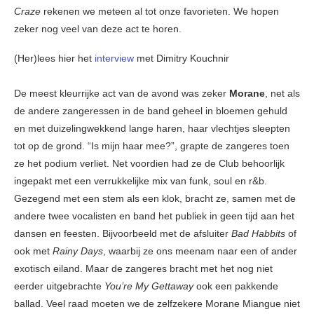
Craze
rekenen we meteen al tot onze favorieten. We hopen
zeker nog veel van deze act te horen.
(Her)lees hier het
interview
met Dimitry Kouchnir
De meest kleurrijke act van de avond was zeker
Morane
, net als
de andere zangeressen in de band geheel in bloemen gehuld
en met duizelingwekkend lange haren, haar vlechtjes sleepten
tot op de grond. “Is mijn haar mee?”, grapte de zangeres toen
ze het podium verliet. Net voordien had ze de Club behoorlijk
ingepakt met een verrukkelijke mix van funk, soul en r&b.
Gezegend met een stem als een klok, bracht ze, samen met de
andere twee vocalisten en band het publiek in geen tijd aan het
dansen en feesten. Bijvoorbeeld met de afsluiter
Bad Habbits
of
ook met
Rainy Days
, waarbij ze ons meenam naar een of ander
exotisch eiland. Maar de zangeres bracht met het nog niet
eerder uitgebrachte
You’re My Gettaway
ook een pakkende
ballad. Veel raad moeten we de zelfzekere Morane Miangue niet