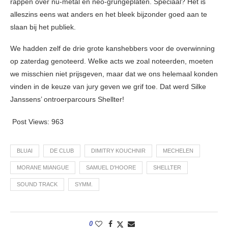
rappen over nu-metal en neo-grungeplaten. Speciaal? Het is
alleszins eens wat anders en het bleek bijzonder goed aan te
slaan bij het publiek.
We hadden zelf de drie grote kanshebbers voor de overwinning
op zaterdag genoteerd. Welke acts we zoal noteerden, moeten
we misschien niet prijsgeven, maar dat we ons helemaal konden
vinden in de keuze van jury geven we grif toe. Dat werd Silke
Janssens’ ontroerparcours Shellter!
Post Views:
963
BLUAI
DE CLUB
DIMITRY KOUCHNIR
MECHELEN
MORANE MIANGUE
SAMUEL D'HOORE
SHELLTER
SOUND TRACK
SYMM.
0