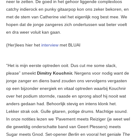
neer te zetten. De goed in het gehoor liggende complexloos
catchy indierock en punky gitaarpop kon ons zeker bekoren, en
met de stem van Catherine viel het eigenlijk nog best mee. We
hopen dat de jonge zangeres zich ondertussen wat beter voelt
en dra weer voluit kan gaan.
(Her)lees hier het
interview
met BLUAI
“Het is mijn eerste optreden ooit. Dus cut me some slack,
please” smeekt
Dimitry Kouchnir.
Nergens voor nodig want de
jonge zanger en diens band zouden ons vervolgens vergasten
op een bijzonder energiek en vitaal optreden waarbij Kouchnir
over het podium stormde, raasde en sprong alsof hij nooit wat
anders gedaan had. Behoorlijk stevig en intens klonk het.
Lekker strak ook. Gulle gitaren, potige drums. Machtige sound.
In onze notities lezen we ‘Pavement meets Reiziger (je weet wel
die geweldig onderschatte band van Geert Plessers) meets
Sugar meets Gnod. Set-opener
Berlin
en vooral het geniale
The