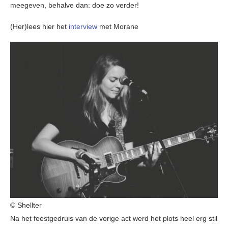
meegeven, behalve dan: doe zo verder!
(Her)lees hier het
interview
met Morane
© Shellter
Na het feestgedruis van de vorige act werd het plots heel erg stil