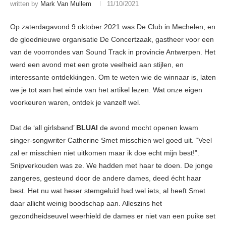
written by
Mark Van Mullem
11/10/2021
Op zaterdagavond 9 oktober 2021 was De Club in Mechelen, en
de gloednieuwe organisatie De Concertzaak, gastheer voor een
van de voorrondes van Sound Track in provincie Antwerpen. Het
werd een avond met een grote veelheid aan stijlen, en
interessante ontdekkingen. Om te weten wie de winnaar is, laten
we je tot aan het einde van het artikel lezen. Wat onze eigen
voorkeuren waren, ontdek je vanzelf wel.
Dat de ‘all girlsband’
BLUAI
de avond mocht openen kwam
singer-songwriter Catherine Smet misschien wel goed uit. “Veel
zal er misschien niet uitkomen maar ik doe echt mijn best!”.
Snipverkouden was ze. We hadden met haar te doen. De jonge
zangeres, gesteund door de andere dames, deed écht haar
best. Het nu wat heser stemgeluid had wel iets, al heeft Smet
daar allicht weinig boodschap aan. Alleszins het
gezondheidseuvel weerhield de dames er niet van een puike set