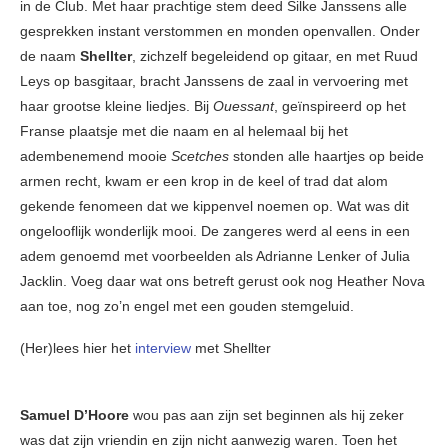
in de Club. Met haar prachtige stem deed Silke Janssens alle
gesprekken instant verstommen en monden openvallen. Onder
de naam
Shellter
, zichzelf begeleidend op gitaar, en met Ruud
Leys op basgitaar, bracht Janssens de zaal in vervoering met
haar grootse kleine liedjes. Bij
Ouessant
, geïnspireerd op het
Franse plaatsje met die naam en al helemaal bij het
adembenemend mooie
Scetches
stonden alle haartjes op beide
armen recht, kwam er een krop in de keel of trad dat alom
gekende fenomeen dat we kippenvel noemen op. Wat was dit
ongelooflijk wonderlijk mooi. De zangeres werd al eens in een
adem genoemd met voorbeelden als Adrianne Lenker of Julia
Jacklin. Voeg daar wat ons betreft gerust ook nog Heather Nova
aan toe, nog zo’n engel met een gouden stemgeluid.
(Her)lees hier het
interview
met Shellter
Samuel D’Hoore
wou pas aan zijn set beginnen als hij zeker
was dat zijn vriendin en zijn nicht aanwezig waren. Toen het