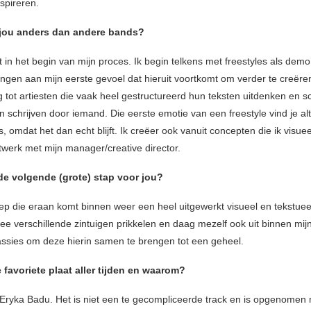
nspireren.
jou anders dan andere bands?
iet in het begin van mijn proces. Ik begin telkens met freestyles als demo’
ngen aan mijn eerste gevoel dat hieruit voortkomt om verder te creëren
g tot artiesten die vaak heel gestructureerd hun teksten uitdenken en sc
ten schrijven door iemand. Die eerste emotie van een freestyle vind je alti
, omdat het dan echt blijft. Ik creëer ook vanuit concepten die ik visueel
itwerk met mijn manager/creative director.
de volgende (grote) stap voor jou?
 ep die eraan komt binnen weer een heel uitgewerkt visueel en tekstuee
ee verschillende zintuigen prikkelen en daag mezelf ook uit binnen mij
assies om deze hierin samen te brengen tot een geheel.
e favoriete plaat aller tijden en waarom?
Eryka Badu. Het is niet een te gecompliceerde track en is opgenomen 