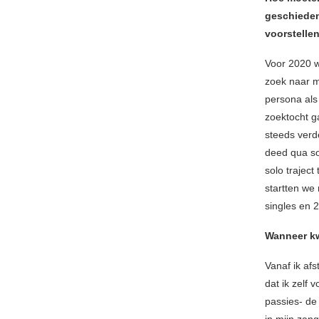
geschieden
voorstelle
Voor 2020 w
zoek naar mi
persona als 
zoektocht ga
steeds verd
deed qua so
solo traject
startten we 
singles en 2
Wanneer kw
Vanaf ik af
dat ik zelf
passies- de