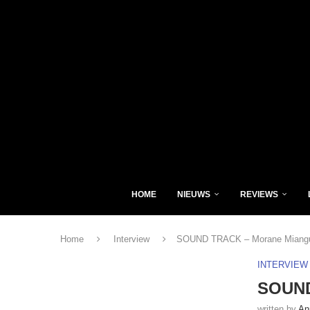
HOME
NIEUWS
REVIEWS
Home
Interview
SOUND TRACK – Morane Miang
INTERVIEW
SOUND
written by
An