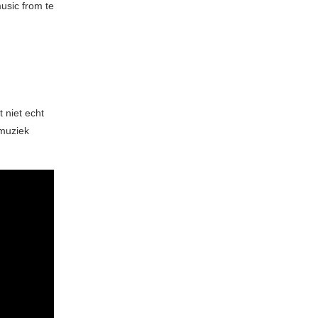
usic from te
 niet echt
 muziek