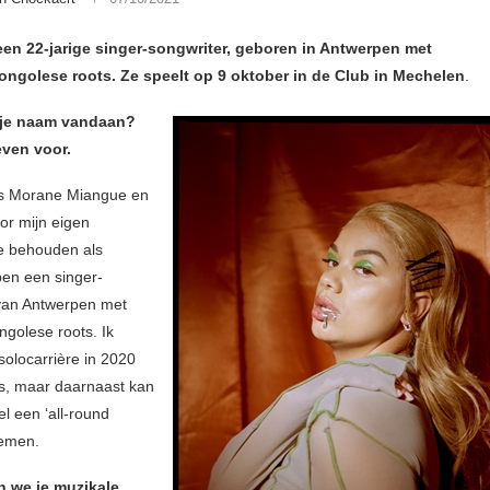
een 22-jarige singer-songwriter, geboren in Antwerpen met
ongolese roots. Ze speelt op 9 oktober in de Club in Mechelen
.
 je naam vandaan?
 even voor.
is Morane Miangue en
or mijn eigen
e behouden als
 ben een singer-
van Antwerpen met
ngolese roots. Ik
solocarrière in 2020
s, maar daarnaast kan
el een ‘all-round
oemen.
 we je muzikale