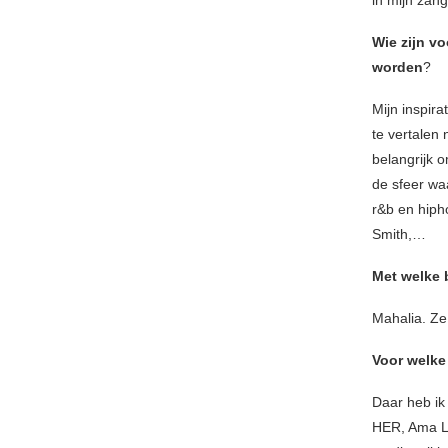
in mijn zang
Wie zijn v
worden
?
Mijn inspira
te vertalen
belangrijk o
de sfeer waa
r&b en hipho
Smith,…
Met welke b
Mahalia. Ze 
Voor welke
Daar heb ik
HER, Ama Lou