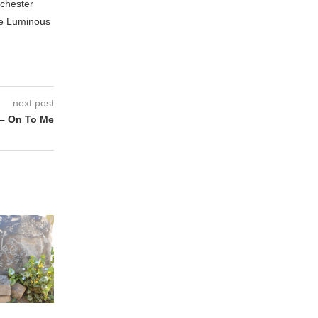
nchester
te Luminous
next post
– On To Me