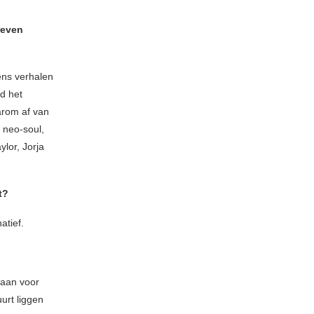
reven
kens verhalen
d het
aarom af van
 neo-soul,
ylor, Jorja
t?
atief.
gaan voor
urt liggen