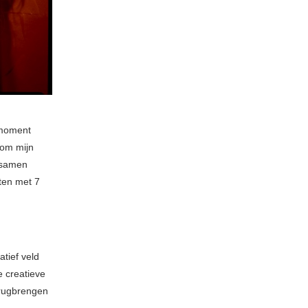
 moment
 om mijn
n samen
cten met 7
tief veld
e creatieve
erugbrengen