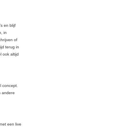
s en blijf
, in
hrijven of
jd terug in
 ook altijd
l concept.
n andere
met een live