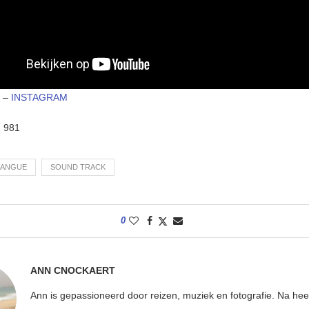
K
–
INSTAGRAM
:
981
IANGUE
SOUND TRACK
0
ANN CNOCKAERT
Ann is gepassioneerd door reizen, muziek en fotografie. Na hee