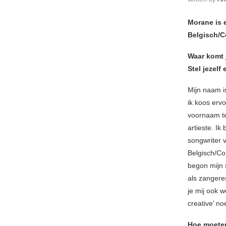
Morane is 
Belgisch/C
Waar komt
Stel jezelf
Mijn naam 
ik koos ervo
voornaam t
artieste. Ik
songwriter 
Belgisch/Co
begon mijn 
als zangere
je mij ook w
creative’ n
Hoe moeten