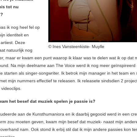
is tot nu
n?
as ik nog heel fel op
jn identiteit en
artiest. Deze
© Ines Vansteenkiste- Muylle
at natuurlijk nog
er, maar er kwam een punt waarop ik klaar was te delen wat ik op dat
und. Na mijn deelname aan The Voice werd ik nog meer geïnspireerd
 te starten als singer-songwriter. Ik betrok mijn manager in het team e
met mijn nummers effectief te releasen. Ik releasete sindsdien 2 proje
 videoclips.
am het besef dat muziek spelen je passie is?
studeerde aan de Kunsthumaniora en ik daarbij gegooid werd in een crea
 vorm zou moeten geven, kwam mijn besef dat muziek- naast mijn ander
 overhand nam. Ook stond ik erbij stil dat ik mijn andere passies kon t