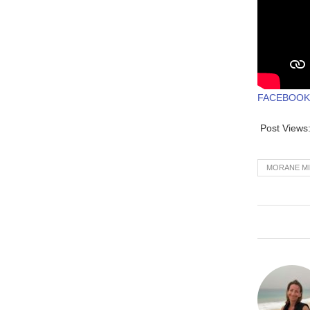
FACEBOO
Post Views
MORANE M