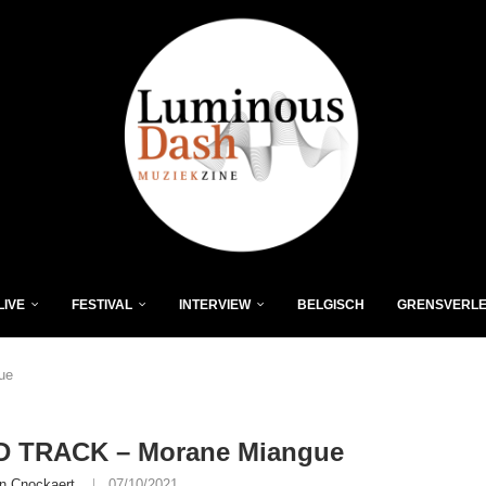
LIVE
FESTIVAL
INTERVIEW
BELGISCH
GRENSVERL
ue
 TRACK – Morane Miangue
n Cnockaert
07/10/2021