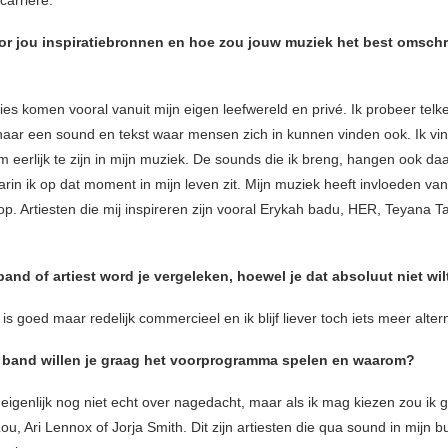
carrière.
oor jou inspiratiebronnen en hoe zou jouw muziek het best omsch
ties komen vooral vanuit mijn eigen leefwereld en privé. Ik probeer tel
 naar een sound en tekst waar mensen zich in kunnen vinden ook. Ik vin
m eerlijk te zijn in mijn muziek. De sounds die ik breng, hangen ook d
rin ik op dat moment in mijn leven zit. Mijn muziek heeft invloeden van
p. Artiesten die mij inspireren zijn vooral Erykah badu, HER, Teyana Ta
and of artiest word je vergeleken, hoewel je dat absoluut niet wil
is goed maar redelijk commercieel en ik blijf liever toch iets meer altern
 band willen je graag het voorprogramma spelen en waarom?
 eigenlijk nog niet echt over nagedacht, maar als ik mag kiezen zou ik 
, Ari Lennox of Jorja Smith. Dit zijn artiesten die qua sound in mijn bu