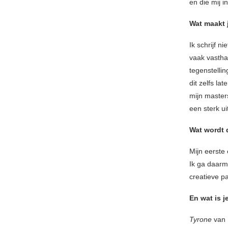
en die mij i
Wat maakt 
Ik schrijf n
vaak vastha
tegenstellin
dit zelfs la
mijn masters
een sterk u
Wat wordt 
Mijn eerste
Ik ga daarm
creatieve p
En wat is j
Tyrone
van 