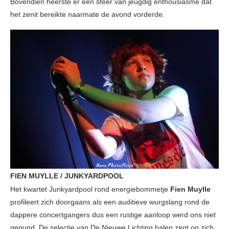
Bovendien heerste er een sfeer van jeugdig enthousiasme dat
het zenit bereikte naarmate de avond vorderde.
FIEN MUYLLE / JUNKYARDPOOL
Het kwartet Junkyardpool rond energiebommetje
Fien Muylle
profileert zich doorgaans als een auditieve wurgslang rond de
dappere concertgangers dus een rustige aanloop werd ons niet
gegund. De selectie van De Nieuwe Lichting halen zegt op zich