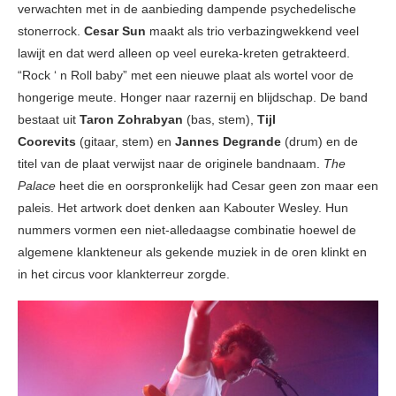
verwachten met in de aanbieding dampende psychedelische
stonerrock.
Cesar Sun
maakt als trio verbazingwekkend veel
lawijt en dat werd alleen op veel eureka-kreten getrakteerd.
“Rock ‘ n Roll baby” met een nieuwe plaat als wortel voor de
hongerige meute. Honger naar razernij en blijdschap. De band
bestaat uit
Taron Zohrabyan
(bas, stem),
Tijl
Coorevits
(gitaar, stem) en
Jannes Degrande
(drum) en de
titel van de plaat verwijst naar de originele bandnaam.
The
Palace
heet die en oorspronkelijk had Cesar geen zon maar een
paleis. Het artwork doet denken aan Kabouter Wesley. Hun
nummers vormen een niet-alledaagse combinatie hoewel de
algemene klankteneur als gekende muziek in de oren klinkt en
in het circus voor klankterreur zorgde.