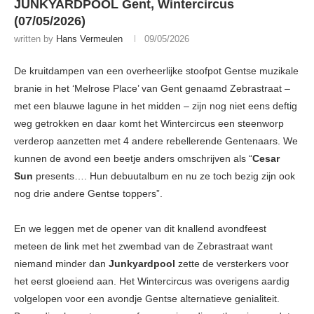
JUNKYARDPOOL Gent, Wintercircus
(07/05/2026)
written by
Hans Vermeulen
09/05/2026
De kruitdampen van een overheerlijke stoofpot Gentse muzikale
branie in het ‘Melrose Place’ van Gent genaamd Zebrastraat –
met een blauwe lagune in het midden – zijn nog niet eens deftig
weg getrokken en daar komt het Wintercircus een steenworp
verderop aanzetten met 4 andere rebellerende Gentenaars. We
kunnen de avond een beetje anders omschrijven als “
Cesar
Sun
presents…. Hun debuutalbum en nu ze toch bezig zijn ook
nog drie andere Gentse toppers”.
En we leggen met de opener van dit knallend avondfeest
meteen de link met het zwembad van de Zebrastraat want
niemand minder dan
Junkyardpool
zette de versterkers voor
het eerst gloeiend aan. Het Wintercircus was overigens aardig
volgelopen voor een avondje Gentse alternatieve genialiteit.