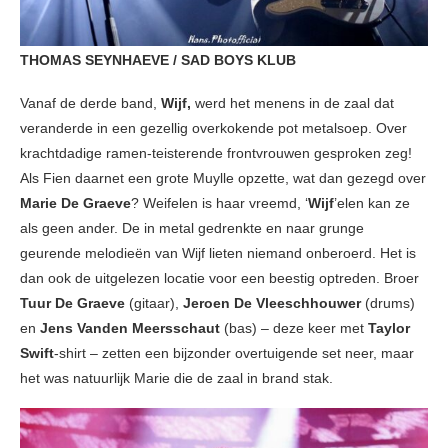
THOMAS SEYNHAEVE / SAD BOYS KLUB
Vanaf de derde band,
Wijf,
werd het menens in de zaal dat
veranderde in een gezellig overkokende pot metalsoep. Over
krachtdadige ramen-teisterende frontvrouwen gesproken zeg!
Als Fien daarnet een grote Muylle opzette, wat dan gezegd over
Marie De Graeve
? Weifelen is haar vreemd, ‘
Wijf
’elen kan ze
als geen ander. De in metal gedrenkte en naar grunge
geurende melodieën van Wijf lieten niemand onberoerd. Het is
dan ook de uitgelezen locatie voor een beestig optreden. Broer
Tuur De Graeve
(gitaar),
Jeroen De Vleeschhouwer
(drums)
en
Jens Vanden Meersschaut
(bas) – deze keer met
Taylor
Swift
-shirt – zetten een bijzonder overtuigende set neer, maar
het was natuurlijk Marie die de zaal in brand stak.