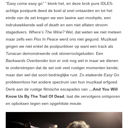
“Easy come easy go” ” klonk het, en deze brok pure IDLES-
achtige postpunk deed de boel al snel ontaarden en tot het
einde van de set kregen we een lawine aan moshpits, een
indrukwekkende wall of death en een niet aflaten stroom
stagedivers.
Where’s The Wine?
Wel, dat weten we niet meteen
maar zelfs een
Piss In Peace
werd ons niet gegund. Muzikaal
gingen we niet enkel de postpunktoer op want een track als
Tunacan
demonstreerde ook stonerrockgeluiden. Een
Backwards Overbender
kon er ook nog wel in maar we dienen
te onderstrepen dat de set ook veel rustiger momenten kende,
maar dan wel dat soort bedrieglijke rust. Zo etaleerde
Easy Go
probleemloos het andere spectrum van hun muzikaal erfgoed.
Denk aan de rustige filmische escapades van
…And You Will
Know Us By The Trail Of Dead
, laat die vervolgens ontsporen
en opboksen tegen een opgehitste meute.