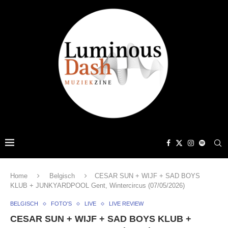
Home
Belgisch
CESAR SUN + WIJF + SAD BOYS
KLUB + JUNKYARDPOOL Gent, Wintercircus (07/05/2026)
BELGISCH
FOTO'S
LIVE
LIVE REVIEW
CESAR SUN + WIJF + SAD BOYS KLUB +