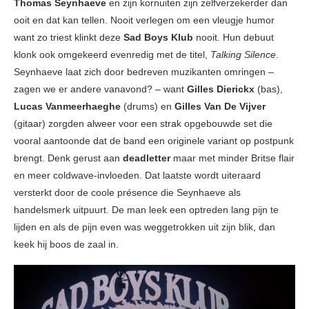
Thomas Seynhaeve
en zijn kornuiten zijn zelfverzekerder dan
ooit en dat kan tellen. Nooit verlegen om een vleugje humor
want zo triest klinkt deze
Sad Boys Klub
nooit. Hun debuut
klonk ook omgekeerd evenredig met de titel,
Talking Silence
.
Seynhaeve laat zich door bedreven muzikanten omringen –
zagen we er andere vanavond? – want
Gilles Dierickx
(bas),
Lucas Vanmeerhaeghe
(drums) en
Gilles Van De Vijver
(gitaar) zorgden alweer voor een strak opgebouwde set die
vooral aantoonde dat de band een originele variant op postpunk
brengt. Denk gerust aan
deadletter
maar met minder Britse flair
en meer coldwave-invloeden. Dat laatste wordt uiteraard
versterkt door de coole présence die Seynhaeve als
handelsmerk uitpuurt. De man leek een optreden lang pijn te
lijden en als de pijn even was weggetrokken uit zijn blik, dan
keek hij boos de zaal in.