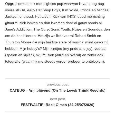
Opgroeien deed ik met eighties pop waarvan ik vandaag nog
vooral ABBA, early Pet Shop Boys, Kim Wilde, Prince en Michael
Jackson onthoud. Het album Kick van INXS, deed me richting
gitaarmuziek lonken en dan kwamen daar al gauw bands al
Jane’s Addiction, The Cure, Sonic Youth, Pixies en Soundgarden
om de hoek loeren. Het zijn wellicht vooral Robert Smith en
Thurston Moore die mijn huidige state of musical mind gevormd
hebben. Mijn hobby’s? Mijn kindjes (my pride and joy), voetbal
(spelen en kijken), ski, muziek (altijd en overal) en zeker ook
fotografie (waarin ik me steeds verder probeer te ontplooien).
previous post
CATBUG – Vrij, blijvend (On The Level/ Think!Records)
next post
FESTIVALTIP: Rock Olmen (24-25/07/2026)