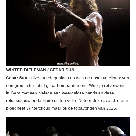
WINTER DIELEMAN / CESAR SUN
Cesar Sun
is live meedogenloos en was de absolute climax van
een groot alternatief gitaarbombardement. We zijn rotverwend
in Gent met een pleiade aan weergaloze bands en deze
releaseshow onderlijnde dit ten volle. Noteer deze avond in een
bloedheet Wintercircus maar bij de topavonden van 2026.