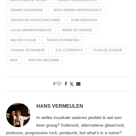
JANNES DEGRANDE
JENS VANDEN MEERSSCHAUT
JEROEN DE VLEESCHHOUWER
JUNKYARDPOOL
LUCAS VANMEERHAEGHE
MARIE DE GRAEVE
SAD BOYS KLUB
TARON ZOHRABYAN
THOMAS SEYNHAEVE
TIJL COOREVITS
TUUR DE GRAEVE
WIJF
WINTER DIELEMAN
0
HANS VERMEULEN
In welke muzikale wateren peddel ik wel een
keer graag? Indierock, alternatieve gitaarrock,
postcore, progressive rock, postpunk, but what’s in a name?