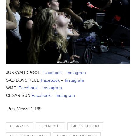
JUNKYARDPOOL:
Facebook
–
Instagram
SAD BOYS KLUB
Facebook
–
Instagram
WIJF:
Facebook
–
Instagram
CESAR SUN
Facebook
–
Instagram
Post Views:
1.199
CESAR SUN
FIEN MUYLLE
GILLES DIERICKX
GILLES VAN DE VIJVER
HANNES DENHAERYNCK