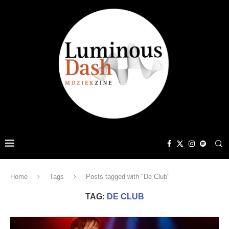
Home
Tags
Posts tagged with "De Club"
TAG:
DE CLUB