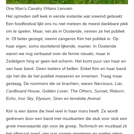
One Man’s Cavalry ©Hans Lenvain
Het optreden zelf leek in eerste instantie wat vreemd geboekt.
Een foodfestival lijkt ons nu niet meteen de meest dankbare plek
om te spelen. Maar, net als in Oostende, nemen ze het publiek
in. Of beter gezegd, neemt zangeres Kim het publiek in. Op
haar eigen, soms stuntelend lijkende, manier. In Oostende
waren we nog verbaasd over de ferme visuals, maar in
Zedelgem hing er geen led-scherm. Het komt puur van haar en
van haar band. Geen toeters of bellen. Enkel Kim en haar band
zijn het die de het publiek masseren en innemen. Traag maar
gestaag. De nummers die ze brachten, waren
Narcissus, Liar
,
Cardboard House
,
Golden Lover
,
The Others
,
Sunset, Reborn
,
Echo
,
Iron Sky
,
Elysium
,
Siren
en tenslotte
Animal
.
Kim is een dame die heel veel in haar mars heeft. Ze wordt
gedreven door een band met muzikanten die stuk voor stuk een
grote meerwaarde zijn voor de groep. Technisch en muzikaal zit
het allemaal goed, vier jaar samen repeteren en spelen wierp