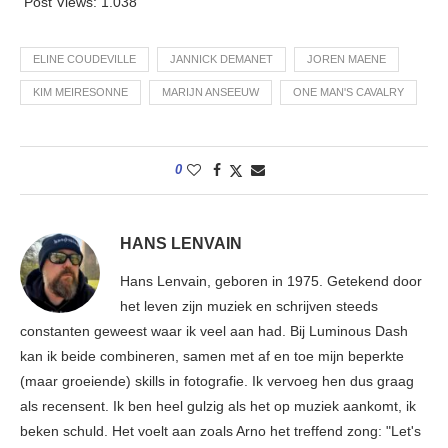
Post Views:
1.038
ELINE COUDEVILLE
JANNICK DEMANET
JOREN MAENE
KIM MEIRESONNE
MARIJN ANSEEUW
ONE MAN'S CAVALRY
0
HANS LENVAIN
Hans Lenvain, geboren in 1975. Getekend door
het leven zijn muziek en schrijven steeds
constanten geweest waar ik veel aan had. Bij Luminous Dash
kan ik beide combineren, samen met af en toe mijn beperkte
(maar groeiende) skills in fotografie. Ik vervoeg hen dus graag
als recensent. Ik ben heel gulzig als het op muziek aankomt, ik
beken schuld. Het voelt aan zoals Arno het treffend zong: "Let's