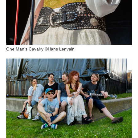
One Man’s Cavalry ©Hans Lenvain