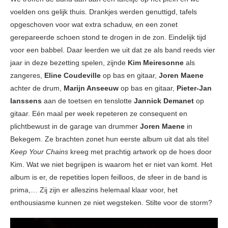
voelden ons gelijk thuis. Drankjes werden genuttigd, tafels
opgeschoven voor wat extra schaduw, en een zonet
gerepareerde schoen stond te drogen in de zon. Eindelijk tijd
voor een babbel. Daar leerden we uit dat ze als band reeds vier
jaar in deze bezetting spelen, zijnde
Kim Meiresonne
als
zangeres,
Eline Coudeville
op bas en gitaar,
Joren Maene
achter de drum,
Marijn Anseeuw
op bas en gitaar,
Pieter-Jan
Ianssens
aan de toetsen en tenslotte
Jannick Demanet
op
gitaar. Eén maal per week repeteren ze consequent en
plichtbewust in de garage van drummer
Joren Maene
in
Bekegem. Ze brachten zonet hun eerste album uit dat als titel
Keep Your Chains
kreeg met prachtig artwork op de hoes door
Kim. Wat we niet begrijpen is waarom het er niet van komt. Het
album is er, de repetities lopen feilloos, de sfeer in de band is
prima,… Zij zijn er alleszins helemaal klaar voor, het
enthousiasme kunnen ze niet wegsteken. Stilte voor de storm?