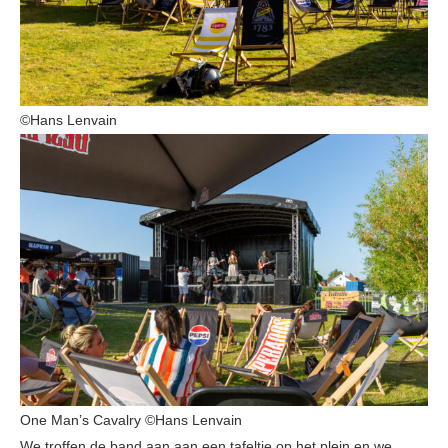
©Hans Lenvain
One Man’s Cavalry ©Hans Lenvain
We troffen de band aan aan een tafeltje op het plein en we