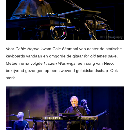
Voor
Cable Hogue
kwam Cale éénmaal van achter de statische
keyboards vandaan en omgorde de gitaar
for old times sake
.
Meteen erna volgde
Frozen Warnings
, een song van
Nico
,
beklijvend gezongen op een zwevend geluidslandschap. Ook
sterk.