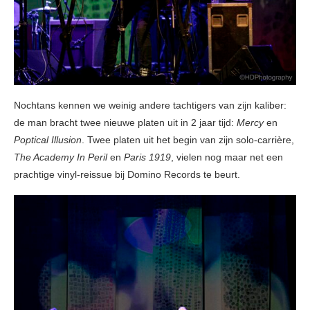
Nochtans kennen we weinig andere tachtigers van zijn kaliber:
de man bracht twee nieuwe platen uit in 2 jaar tijd:
Mercy
en
Poptical Illusion
. Twee platen uit het begin van zijn solo-carrière,
The Academy In Peril
en
Paris 1919
, vielen nog maar net een
prachtige vinyl-reissue bij Domino Records te beurt.