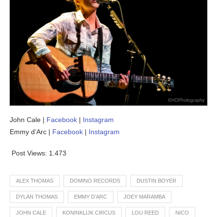
John Cale |
Facebook
|
Instagram
Emmy d’Arc |
Facebook
|
Instagram
Post Views:
1.473
ALEX THOMAS
DOMINO RECORDS
DUSTIN BOYER
DYLAN THOMAS
EMMY D’ARC
JOEY MARAMBA
JOHN CALE
KONINKLIJK CIRCUS
LOU REED
NICO