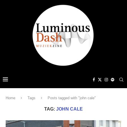
Home
Tags
Posts tagged with "john cale"
TAG:
JOHN CALE