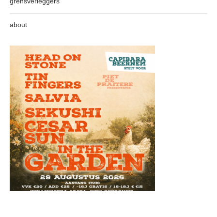
grensverleggers
about