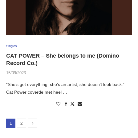
Singles
CAT POWER – She belongs to me (Domino
Record Co.)
15/09/2023
“She’s got everything, she’s an artist, she doesn’t look back.”
Cat Power coverde met heel …
1
2