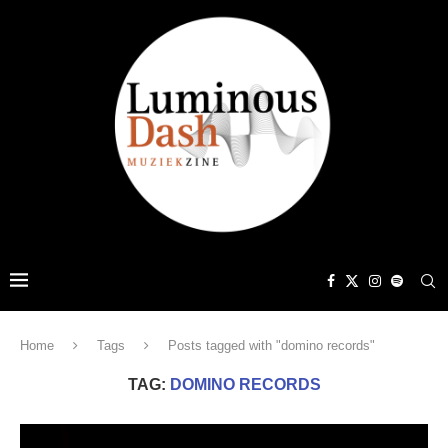
Home
Tags
Posts tagged with "domino records"
TAG:
DOMINO RECORDS