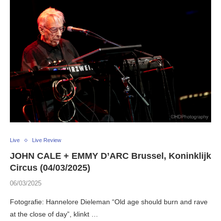
Live
Live Review
JOHN CALE + EMMY D’ARC Brussel, Koninklijk
Circus (04/03/2025)
06/03/2025
Fotografie: Hannelore Dieleman “Old age should burn and rave
at the close of day”, klinkt …